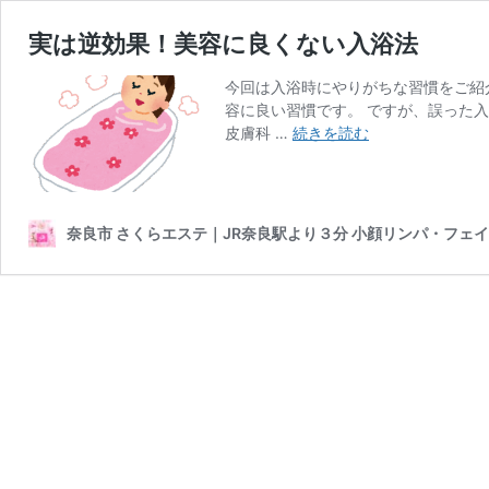
実は逆効果！美容に良くない入浴法
今回は入浴時にやりがちな習慣をご紹
容に良い習慣です。 ですが、誤った
実
皮膚科 …
続きを読む
は
逆
効
果！
奈良市 さくらエステ｜JR奈良駅より３分 小顔リンパ・フェ
美
容
に
良
く
な
い
入
浴
法