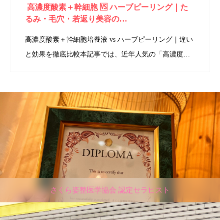
高濃度酸素＋幹細胞 🆚 ハーブピーリング｜た
るみ・毛穴・若返り美容の…
高濃度酸素＋幹細胞培養液 vs ハーブピーリング｜違い
と効果を徹底比較本記事では、近年人気の「高濃度…
さくら姿整医学協会 認定セラピスト