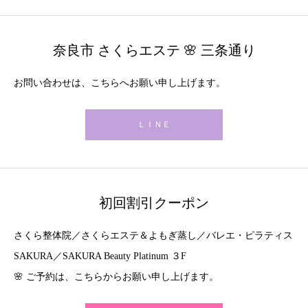
奈良市 さくらエステ 🌸 三条通り
お問い合わせは、こちらへお願い申し上げます。
ＬＩＮＥ
初回割引クーポン
さくら整体院／さくらエステ＆よもぎ蒸し／バレエ・ピラティス
SAKURA／SAKURA Beauty Platinum ３F
🌸 ご予約は、こちらからお願い申し上げます。