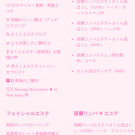
深層リンパエステ＋さくら流
🧘‍♀️ ピラティス × 美脚・骨盤エ
ほぐし（120分）ヘッド・ホ
ステ
ットストーン付
🌸 究極のリンパ療法（アンチ
深層リンパエステ＋さくら流
エイジング
ほぐし（90分）ヘッド付
📝 さくらエステブログ
深層リンパエステ＋さくら流
🌿 よもぎ蒸しのご案内 ♨️
ほぐし（60分）
👂 さくらエステ（奈良院）お客
深層リンパスリム（部分集
様の声
中）コース
🌱 求人｜エステティシャン・
さくら流ボディケア（60分）
セラピスト
🅿️ 駐車場のご案内
🇬🇧 Massage-Relaxation 🍀 in
Nara Japan 🦌
フェイシャルエステ
深層リンパ ✳︎ エステ
美肌VIハーブピーリング
深層リンパエステ＋さくら流ほぐ
し（150分）ヘッド・フェイシャル
高濃度Ｏ2 × ヒト幹細胞培養エ