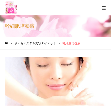
幹細胞培養液
さくらエステ＆美容ダイエット
幹細胞培養液
ホーム