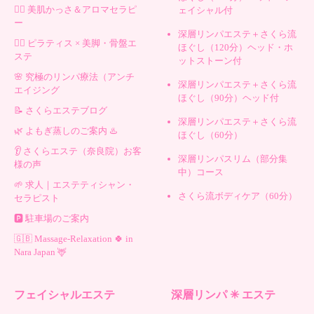
💆‍♀️ 美肌かっさ＆アロマセラピ
ェイシャル付
ー
深層リンパエステ＋さくら流
🧘‍♀️ ピラティス × 美脚・骨盤エ
ほぐし（120分）ヘッド・ホ
ステ
ットストーン付
🌸 究極のリンパ療法（アンチ
深層リンパエステ＋さくら流
エイジング
ほぐし（90分）ヘッド付
📝 さくらエステブログ
深層リンパエステ＋さくら流
🌿 よもぎ蒸しのご案内 ♨️
ほぐし（60分）
👂 さくらエステ（奈良院）お客
深層リンパスリム（部分集
様の声
中）コース
🌱 求人｜エステティシャン・
さくら流ボディケア（60分）
セラピスト
🅿️ 駐車場のご案内
🇬🇧 Massage-Relaxation 🍀 in
Nara Japan 🦌
フェイシャルエステ
深層リンパ ✳︎ エステ