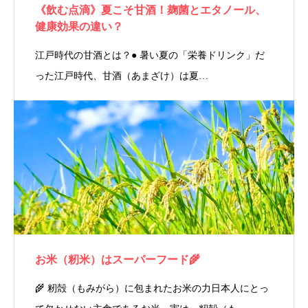
《飲む点滴》夏こそ甘酒！麹菌とエタノール、
健康効果の違い？
江戸時代の甘酒とは？● 暑い夏の「栄養ドリンク」だ
った江戸時代、甘酒（あまざけ）は夏…
お米（籾米）はスーパーフード🌾
🌾 籾殻（もみがら）に包まれたお米の力日本人にとっ