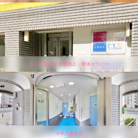
さくら整体院 骨盤矯正・整体セラピー
🫱求人募集🫲