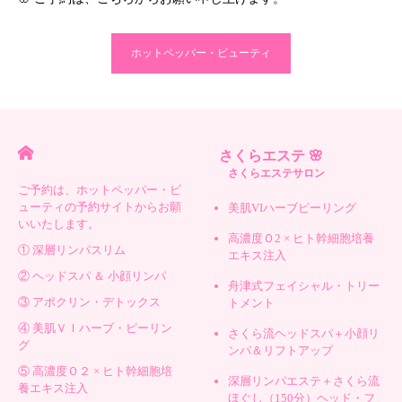
ホットペッパー・ビューティ
さくらエステ 🌸
さくらエステサロン
ご予約は、ホットペッパー・ビ
ューティの予約サイトからお願
美肌VIハーブピーリング
いいたします。
高濃度Ｏ2 × ヒト幹細胞培養
① 深層リンパスリム
エキス注入
② ヘッドスパ ＆ 小顔リンパ
舟津式フェイシャル・トリー
③ アポクリン・デトックス
トメント
④ 美肌ＶＩハーブ・ピーリン
さくら流ヘッドスパ＋小顔リ
グ
ンパ＆リフトアップ
⑤ 高濃度Ｏ２ × ヒト幹細胞培
深層リンパエステ＋さくら流
養エキス注入
ほぐし（150分）ヘッド・フ