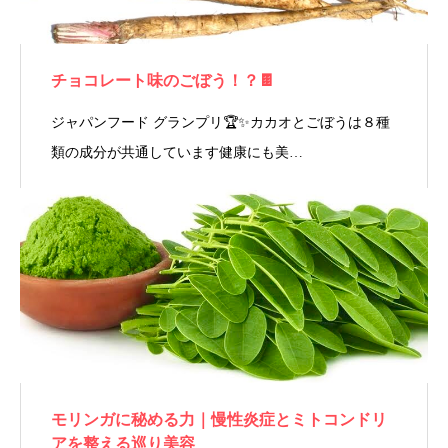
チョコレート味のごぼう！？🍫
ジャパンフード グランプリ🏆✨カカオとごぼうは８種
類の成分が共通しています健康にも美…
モリンガに秘める力｜慢性炎症とミトコンドリ
アを整える巡り美容