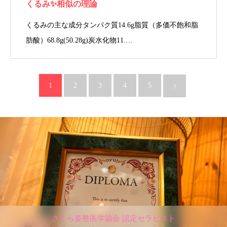
くるみ✨相似の理論
くるみの主な成分タンパク質14.6g脂質（多価不飽和脂
肪酸）68.8g(50.28g)炭水化物11.…
1
2
3
4
5
さくら姿整医学協会 認定セラピスト