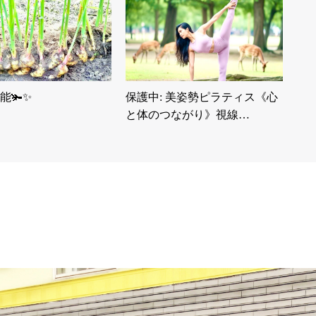
能🫚✨
保護中: 美姿勢ピラティス《心
と体のつながり》視線…