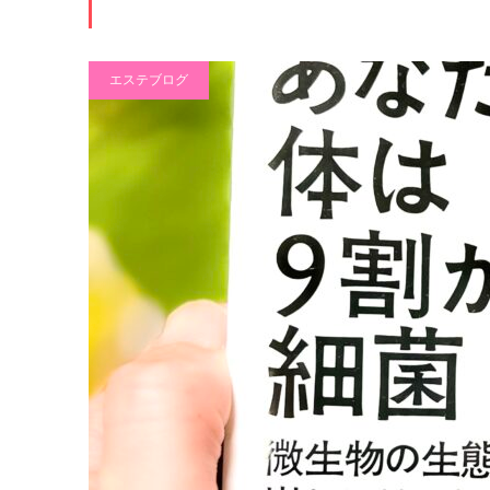
ー・
リン
ス
リン
エステブログ
ビュ
パ
グ
ーテ
ィの
予約
サイ
トか
らお