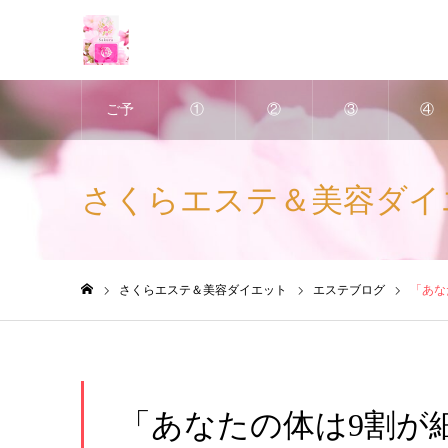
ご予
①
②
③
④
約
深層
ヘッ
アポ
美肌
さくらエステ＆美容ダイ
は、
リン
ドス
クリ
ＶＩ
ホッ
パス
パ
ン・
ハー
さくらエステ＆美容ダイエット
エステブログ
「あな
ホーム
トペ
リム
＆
デト
ブ・
ッパ
小顔
ック
ピー
「あなたの体は9割が