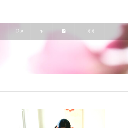
👂 さ
🌱
🅿️
🇬🇧
も
くら
求人
駐車
Massage-
蒸
エス
｜エ
場の
Relaxation
の
テ
ステ
ご案
🍀 in Nara
案
（奈
ティ
内
Japan 🦌
♨️
良
シャ