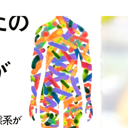
胞培
ラピ
骨盤
ンチ
養エ
ー
エス
エイ
キス
テ
ジン
注入
グ