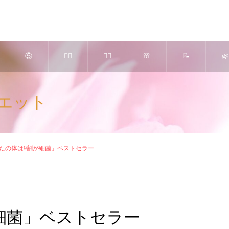
⑤
💆‍♀️
🧘‍♀️
🌸
📝
🌿
高濃
美肌
ピラ
究極
さく
よ
エット
度Ｏ
かっ
ティ
のリ
らエ
ぎ
２ ×
さ＆
ス ×
ンパ
ステ
し
たの体は9割が細菌」ベストセラー
ヒト
アロ
美
療法
ブロ
ご
幹細
マセ
脚・
（ア
グ
内 
細菌」ベストセラー