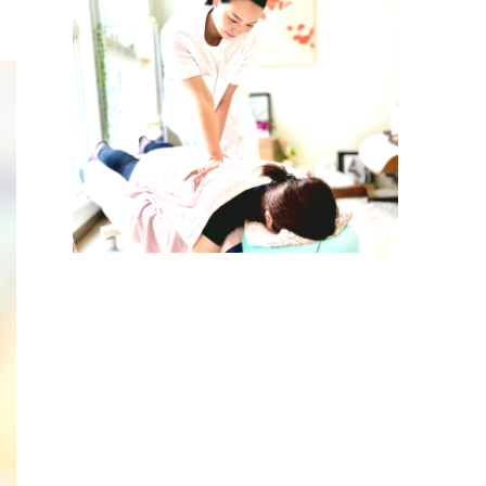
院）
ン・
お客
セラ
様の
ピス
声
ト