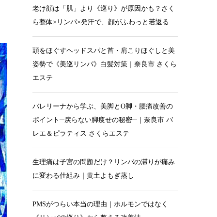
老け顔は「肌」より《巡り》が原因かも？さく
ら整体×リンパ×発汗で、顔がふわっと若返る
頭をほぐすヘッドスパと首・肩こりほぐしと美
姿勢で《美巡リンパ》白髪対策｜奈良市 さくら
エステ
バレリーナから学ぶ、美脚とO脚・腰痛改善の
ポイント─戻らない脚痩せの秘密─｜奈良市 バ
レエ＆ピラティス さくらエステ
生理痛は子宮の問題だけ？リンパの滞りが痛み
に変わる仕組み｜黄土よもぎ蒸し
PMSがつらい本当の理由｜ホルモンではなく