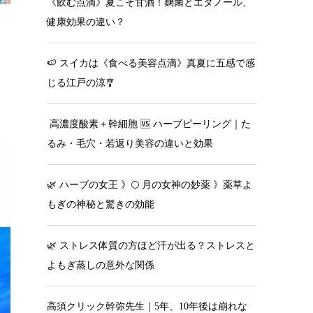
《飲む点滴》夏こそ甘酒！麹菌とエタノール、
健康効果の違い？
🍉 スイカは《食べる美容点滴》真夏に五感で感
じる江戸の涼🎐
高濃度酸素＋幹細胞 🆚 ハーブピーリング｜た
るみ・毛穴・若返り美容の違いと効果
🌿 ハーブの女王 》🌕 月の女神の妙薬 》薬草よ
もぎの神秘と驚きの効能
🌿 ストレス体質の方ほど汗が出る？ストレスと
よもぎ蒸しの意外な関係
高須クリック幹弥先生｜5年、10年後は崩れな