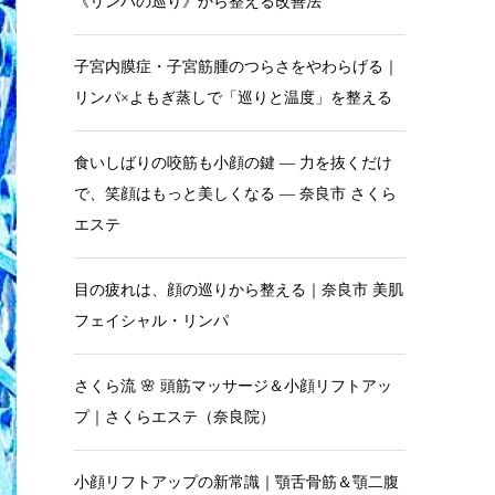
《リンパの巡り》から整える改善法
子宮内膜症・子宮筋腫のつらさをやわらげる｜
リンパ×よもぎ蒸しで「巡りと温度」を整える
食いしばりの咬筋も小顔の鍵 — 力を抜くだけ
で、笑顔はもっと美しくなる — 奈良市 さくら
エステ
目の疲れは、顔の巡りから整える｜奈良市 美肌
フェイシャル・リンパ
さくら流 🌸 頭筋マッサージ＆小顔リフトアッ
プ｜さくらエステ（奈良院）
小顔リフトアップの新常識｜顎舌骨筋＆顎二腹