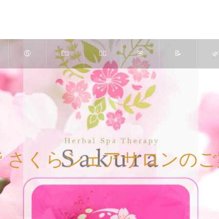
⑤
💆‍♀️
🧘‍♀️
🌸
📝
🌿
高濃
美肌
ピラ
究極
さく
よ
度Ｏ
かっ
ティ
のリ
らエ
ぎ
２ ×
さ＆
ス ×
ンパ
ステ
し
階 さくらシェアサロンのご
ヒト
アロ
美
療法
ブロ
ご
幹細
マセ
脚・
（ア
グ
内 