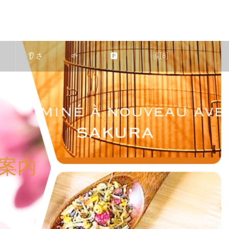
👂 さ
🌱
🅿️
🇬🇧
も
くら
求人
駐車
Massage-
蒸
エス
｜エ
場の
Relaxation
の
テ
ステ
ご案
🍀 in Nara
案内
案
（奈
ティ
内
Japan 🦌
♨️
良
シャ