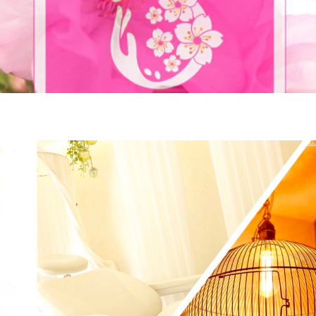
胞培
ラピ
骨盤
ンチ
養エ
ー
エス
エイ
キス
テ
ジン
注入
グ