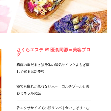
院）
ン・
お客
セラ
様の
ピス
さくらエステ 🌸 医食同源＝美容ブロ
声
ト
グ
梅雨の重だるさは身体の湿気サイン？よもぎ蒸
しで巡る温活美容
寝ても疲れが取れない人へ｜コルチゾールと美
容ミネラルの話
舌エクササイズで小顔リンパ｜食いしばり・む