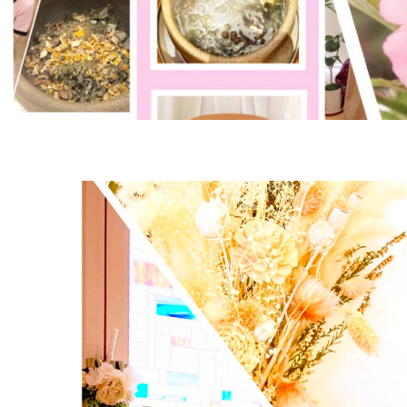
ー・
リン
ス
リン
ビュ
パ
グ
ーテ
ィの
予約
サイ
トか
らお