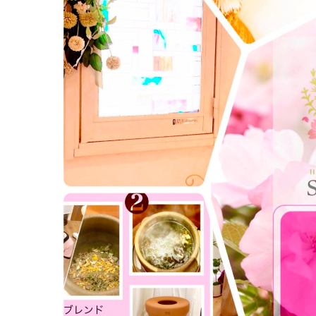
願い
いた
しま
す。