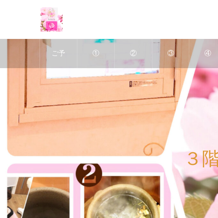
ご予
①
②
③
④
約
深層
ヘッ
アポ
美肌
は、
リン
ドス
クリ
ＶＩ
ホッ
パス
パ
ン・
ハー
３
トペ
リム
＆
デト
ブ・
ッパ
小顔
ック
ピー