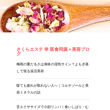
院）
ン・
お客
セラ
様の
ピス
さくらエステ 🌸 医食同源＝美容ブロ
声
ト
グ
梅雨の重だるさは身体の湿気サイン？よもぎ蒸
しで巡る温活美容
寝ても疲れが取れない人へ｜コルチゾールと美
容ミネラルの話
舌エクササイズで小顔リンパ｜食いしばり・む