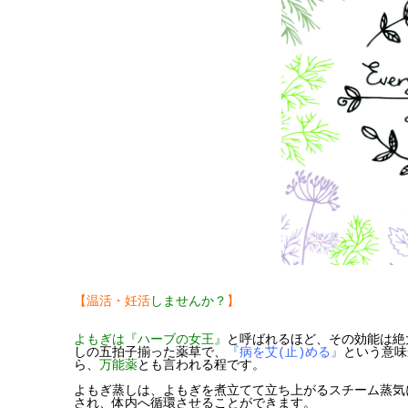
願い
いた
しま
す。
【温活・妊活
しませんか？
】
よもぎは『ハーブの女王』
と呼ばれるほど、その効能は絶
しの五拍子揃った薬草で、
『病を艾(止)める』
という意味
ら、
万能薬
とも言われる程です。
よもぎ蒸しは、よもぎを煮立てて立ち上がるスチーム蒸気
され、体内へ循環させることができます。