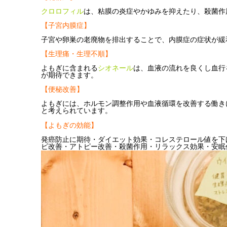
クロロフィル
は、粘膜の炎症やかゆみを抑えたり、殺菌作
【子宮内膜症】
子宮や卵巣の老廃物を排出することで、内膜症の症状が緩
【生理痛・生理不順】
よもぎに含まれる
シオネール
は、血液の流れを良くし血行
が期待できます。
【便秘改善】
よもぎには、ホルモン調整作用や血液循環を改善する働き
と考えられています。
【よもぎの効能】
発癌防止に期待・ダイエット効果・コレステロール値を下
ビ改善・アトピー改善・殺菌作用・リラックス効果・安眠