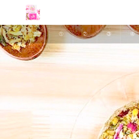
ご予
①
②
③
④
約
深層
ヘッ
アポ
美肌
は、
リン
ドス
クリ
ＶＩ
ホッ
パス
パ
ン・
ハー
トペ
リム
＆
デト
ブ・
ッパ
小顔
ック
ピー