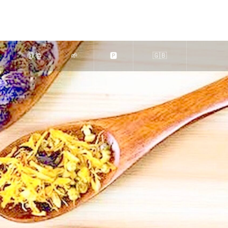
👂 さ
🌱
🅿️
🇬🇧
も
くら
求人
駐車
Massage-
蒸
エス
｜エ
場の
Relaxation
の
テ
ステ
ご案
🍀 in Nara
案
（奈
ティ
内
Japan 🦌
♨️
良
シャ