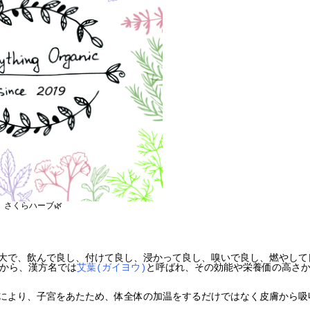
さくらハーブ🌿
大で、飲んで良し、付けて良し、浸かって良し、嗅いで良し、
燃やして
から、漢方名では
艾葉(ガイヨウ)
と呼ばれ、
その効能や栄養価の高さ
により、子宮をあたため、
体全体の加温をするだけではなく皮膚から吸