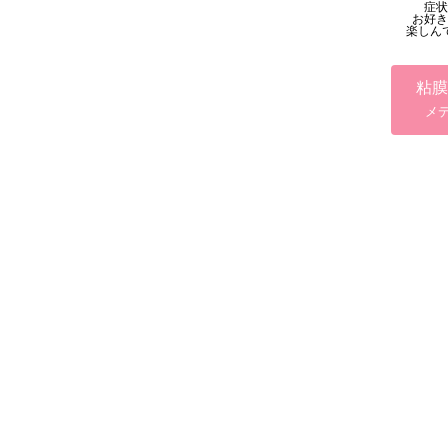
症状
お好き
楽しん
粘膜
メ