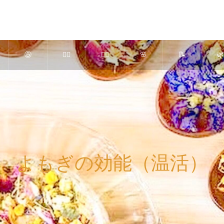
⑤
💆‍♀️
🧘‍♀️
🌸
📝
🌿
高濃
美肌
ピラ
究極
さく
よ
度Ｏ
かっ
ティ
のリ
らエ
ぎ
２ ×
さ＆
ス ×
ンパ
ステ
し
よもぎの効能（温活）
ヒト
アロ
美
療法
ブロ
ご
幹細
マセ
脚・
（ア
グ
内 