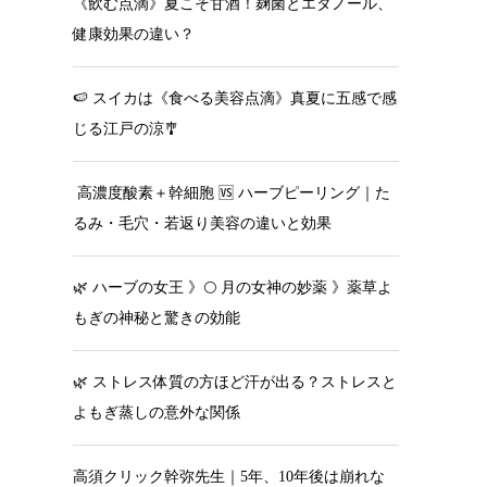
《飲む点滴》夏こそ甘酒！麹菌とエタノール、
健康効果の違い？
🍉 スイカは《食べる美容点滴》真夏に五感で感
じる江戸の涼🎐
高濃度酸素＋幹細胞 🆚 ハーブピーリング｜た
るみ・毛穴・若返り美容の違いと効果
🌿 ハーブの女王 》🌕 月の女神の妙薬 》薬草よ
もぎの神秘と驚きの効能
🌿 ストレス体質の方ほど汗が出る？ストレスと
よもぎ蒸しの意外な関係
高須クリック幹弥先生｜5年、10年後は崩れな