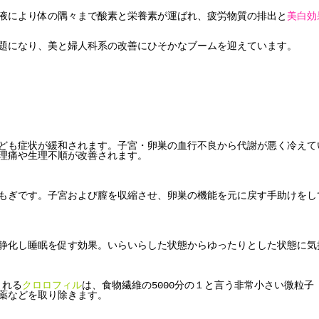
液により体の隅々まで酸素と栄養素が運ばれ、
疲労物質の排出と
美白効
題になり、
美と婦人科系の改善にひそかなブームを迎えています。
。
ども症状が緩和されます。
子宮・卵巣の血行不良から代謝が悪く冷えて
理痛や生理不順が改善されます。
もぎです。
子宮および膣を収縮させ、卵巣の機能を元に戻す手助けをし
静化し睡眠を促す効果。
いらいらした状態からゆったりとした状態に気
る
クロロフィル
は、食物繊維の5000分の１と言う非常小さい微粒子
薬などを取り除きます。