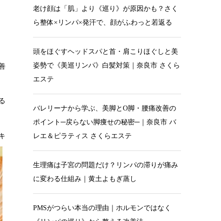
老け顔は「肌」より《巡り》が原因かも？さく
ら整体×リンパ×発汗で、顔がふわっと若返る
頭をほぐすヘッドスパと首・肩こりほぐしと美
姿勢で《美巡リンパ》白髪対策｜奈良市 さくら
善
エステ
る
バレリーナから学ぶ、美脚とO脚・腰痛改善の
ポイント─戻らない脚痩せの秘密─｜奈良市 バ
キ
レエ＆ピラティス さくらエステ
生理痛は子宮の問題だけ？リンパの滞りが痛み
に変わる仕組み｜黄土よもぎ蒸し
PMSがつらい本当の理由｜ホルモンではなく