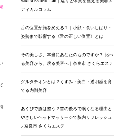
Sakura Esthetic Lab｜巡りと体質を整える美容メ
果
ディカルコラム
舌の位置が顔を変える？｜小顔・食いしばり・
姿勢まで影響する《舌の正しい位置》とは
その美しさ、本当にあなたのものですか？ 比べ
い
る美容から、戻る美容へ｜奈良市 さくらエステ
グルタチオンとは？くすみ・美白・透明感を育
て
てる内側美容
持
あくびで脳は整う？首の後ろで眠くなる理由と
やさしいヘッドマッサージで脳内リフレッシュ
♪ 奈良市 さくらエステ