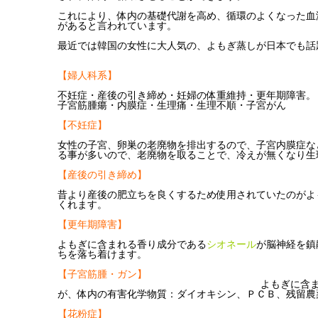
これにより、体内の基礎代謝を高め、循環のよくなった血
があると言われています。
最近では韓国の女性に大人気の、よもぎ蒸しが日本でも話
【婦人科系】
不妊症・産後の引き締め・妊婦の体重維持・更年期障害
子宮筋腫瘍・内膜症・生理痛・生理不順・子宮がん
【不妊症】
女性の子宮、卵巣の老廃物を排出するので、子宮内膜症な
る事が多いので、老廃物を取ることで、
冷えが無くなり生
【産後の引き締め】
昔より産後の肥立ちを良くするため使用されていたのがよ
くれます。
【更年期障害】
よもぎに含まれる香り成分である
シオネール
が脳神経を鎮
ちを落ち着けます。
【子宮筋腫・ガン】
よもぎに含まれ
が、
体内の有害化学物質：ダイオキシン、ＰＣＢ、残留農
【花粉症】