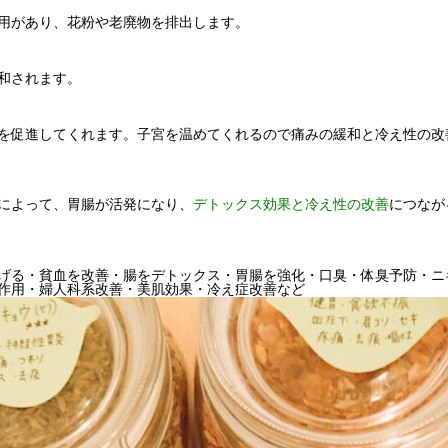
用があり、花粉や老廃物を排出します。
和されます。
を促進してくれます。
子宮を温めてくれるので痛みの緩和と冷え性の改
によって、胃腸が活発になり、
デトックス効果と冷え性の改善
につなが
げる・貧血を改善・腸をデトックス・
胃腸を強化・口臭・体臭予防・ニ
作用・
婦人科系改善・美肌効果・冷え症改善など