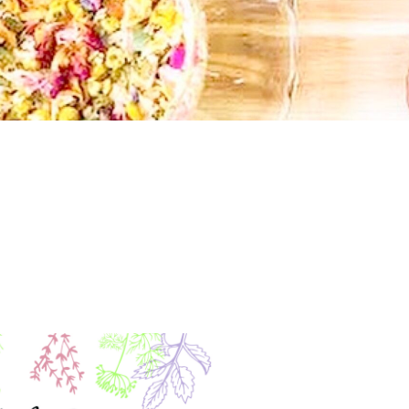
胞培
ラピ
骨盤
ンチ
養エ
ー
エス
エイ
キス
テ
ジン
注入
グ