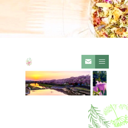
ー・
リン
ス
リン
ビュ
パ
グ
ーテ
ィの
予約
サイ
トか
らお