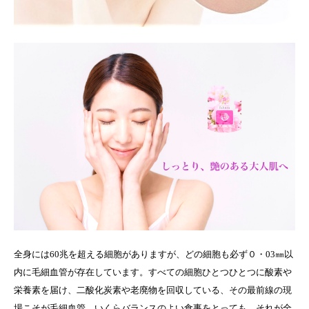
全身には60兆を超える細胞がありますが、どの細胞も必ず０・03㎜以
内に毛細血管が存在しています。すべての細胞ひとつひとつに酸素や
栄養素を届け、二酸化炭素や老廃物を回収している、その最前線の現
場こそが毛細血管。いくらバランスのよい食事をとっても、それが全