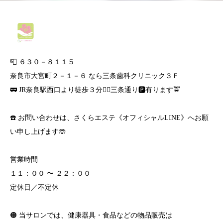
📮 ６３０－８１１５
奈良市大宮町２－１－６ なら三条歯科クリニック３Ｆ
🚃 JR奈良駅西口より徒歩３分🚶‍♀️三条通り🅿️有ります🚖
☎️ お問い合わせは、さくらエステ《オフィシャルLINE》へお願
い申し上げます🤲
営業時間
１１：００ 〜 ２２：００
定休日／不定休
🟠 当サロンでは、健康器具・食品などの物品販売は