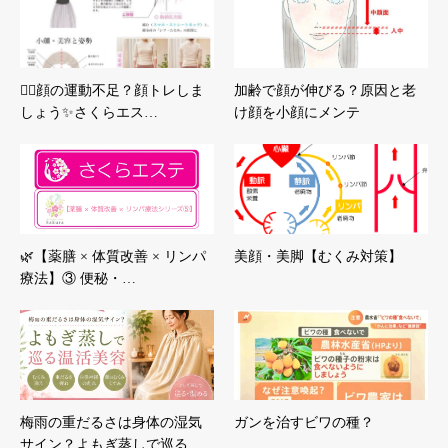
💆‍♀️顔の運動不足？顔トレしま
加齢で顔が伸びる？原因と老
しょう✨さくらエス…
け顔を小顔にメンテ
🌿【薬膳 × 体質改善 × リンパ
美顔・美脚【むくみ対策】
療法】③ 便秘・…
梅雨の重だるさは身体の湿気
ガンを治すビワの種？
サイン？よもぎ蒸しで巡る…