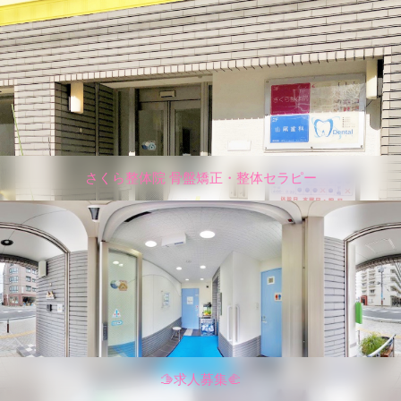
さくら整体院 骨盤矯正・整体セラピー
🫱求人募集🫲