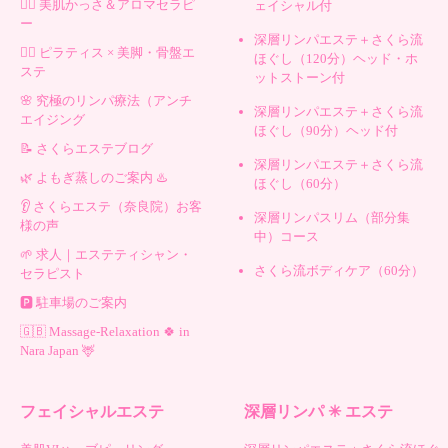
💆‍♀️ 美肌かっさ＆アロマセラピ
ェイシャル付
ー
深層リンパエステ＋さくら流
🧘‍♀️ ピラティス × 美脚・骨盤エ
ほぐし（120分）ヘッド・ホ
ステ
ットストーン付
🌸 究極のリンパ療法（アンチ
深層リンパエステ＋さくら流
エイジング
ほぐし（90分）ヘッド付
📝 さくらエステブログ
深層リンパエステ＋さくら流
🌿 よもぎ蒸しのご案内 ♨️
ほぐし（60分）
👂 さくらエステ（奈良院）お客
深層リンパスリム（部分集
様の声
中）コース
🌱 求人｜エステティシャン・
さくら流ボディケア（60分）
セラピスト
🅿️ 駐車場のご案内
🇬🇧 Massage-Relaxation 🍀 in
Nara Japan 🦌
フェイシャルエステ
深層リンパ ✳︎ エステ