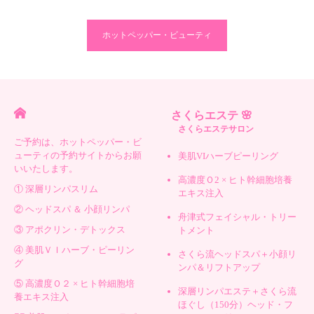
ホットペッパー・ビューティ
さくらエステ 🌸
さくらエステサロン
ご予約は、ホットペッパー・ビ
ューティの予約サイトからお願
美肌VIハーブピーリング
いいたします。
高濃度Ｏ2 × ヒト幹細胞培養
① 深層リンパスリム
エキス注入
② ヘッドスパ ＆ 小顔リンパ
舟津式フェイシャル・トリー
③ アポクリン・デトックス
トメント
④ 美肌ＶＩハーブ・ピーリン
さくら流ヘッドスパ＋小顔リ
グ
ンパ＆リフトアップ
⑤ 高濃度Ｏ２ × ヒト幹細胞培
深層リンパエステ＋さくら流
養エキス注入
ほぐし（150分）ヘッド・フ