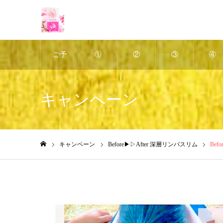
ご予
①
②
③
④
約
深層
ヘッ
アポ
美肌
キャンペーン
は、
リン
ドス
クリ
ＶＩ
ホッ
パス
パ
ン・
ハー
キャンペーン
Before▶︎▷After 深層リンパスリム
Bef
ホーム
トペ
リム
＆
デト
ブ・
Before▶︎▷After 深層リンパスリム
ッパ
小顔
ック
ピー