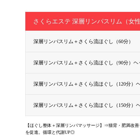
さくらエステ 深層リンパスリム（女
深層リンパスリム＋さくら流ほぐし（60分）
深層リンパスリム＋さくら流ほぐし（90分）ヘ
深層リンパスリム＋さくら流ほぐし（120分）
深層リンパスリム＋さくら流ほぐし（150分）
【ほぐし整体＋深層リンパマッサージ】⇒猫背・肥満改善
を促進。循環と代謝UP◎