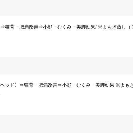
⇒猫背・肥満改善⇒小顔・むくみ・美脚効果/ ※よもぎ蒸し（
ヘッド】⇒猫背・肥満改善⇒小顔・むくみ・美脚効果 ※よも
◎