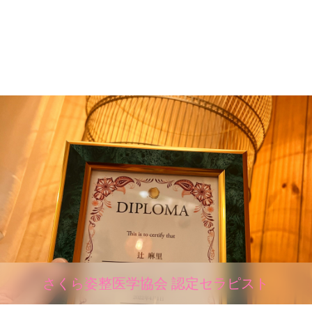
さくら姿整医学協会 認定セラピスト