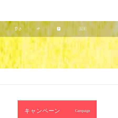
👂 さ
🌱
🅿️
🇬🇧
も
くら
求人
駐車
Massage-
蒸
エス
｜エ
場の
Relaxation
の
テ
ステ
ご案
🍀 in Nara
案
（奈
ティ
内
Japan 🦌
♨️
良
シャ
キャンペーン
Campaign