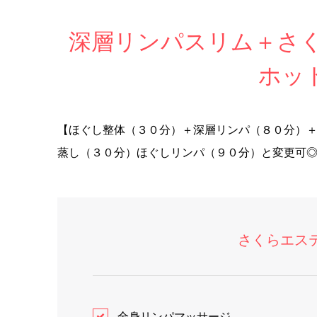
深層リンパスリム＋さく
願い
ホッ
いた
しま
【ほぐし整体（３０分）＋深層リンパ（８０分）＋
蒸し（３０分）ほぐしリンパ（９０分）と変更可
す。
さくらエス
全身リンパマッサージ