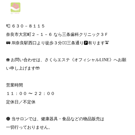
📮 ６３０－８１１５
奈良市大宮町２－１－６ なら三条歯科クリニック３Ｆ
🚃 JR奈良駅西口より徒歩３分🚶‍♀️三条通り🅿️有ります🚖
☎️ お問い合わせは、さくらエステ《オフィシャルLINE》へお願
い申し上げます🤲
営業時間
１１：００ 〜 ２２：００
定休日／不定休
🟠 当サロンでは、健康器具・食品などの物品販売は
一切行っておりません。