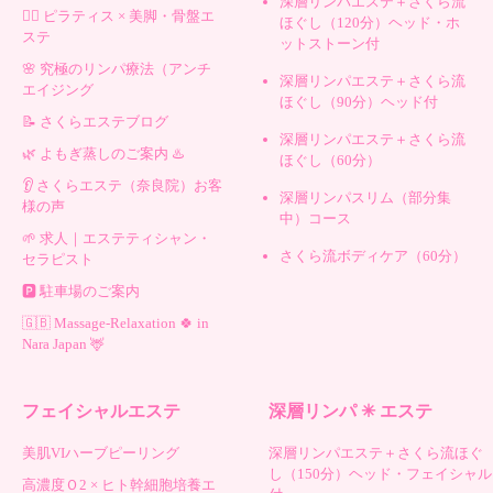
深層リンパエステ＋さくら流
🧘‍♀️ ピラティス × 美脚・骨盤エ
ほぐし（120分）ヘッド・ホ
ステ
ットストーン付
🌸 究極のリンパ療法（アンチ
深層リンパエステ＋さくら流
エイジング
ほぐし（90分）ヘッド付
📝 さくらエステブログ
深層リンパエステ＋さくら流
🌿 よもぎ蒸しのご案内 ♨️
ほぐし（60分）
👂 さくらエステ（奈良院）お客
深層リンパスリム（部分集
様の声
中）コース
🌱 求人｜エステティシャン・
さくら流ボディケア（60分）
セラピスト
🅿️ 駐車場のご案内
🇬🇧 Massage-Relaxation 🍀 in
Nara Japan 🦌
フェイシャルエステ
深層リンパ ✳︎ エステ
美肌VIハーブピーリング
深層リンパエステ＋さくら流ほぐ
し（150分）ヘッド・フェイシャル
高濃度Ｏ2 × ヒト幹細胞培養エ