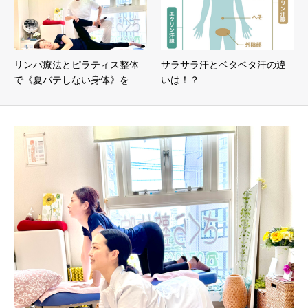
リンパ療法とピラティス整体
サラサラ汗とベタベタ汗の違
で《夏バテしない身体》を…
いは！？