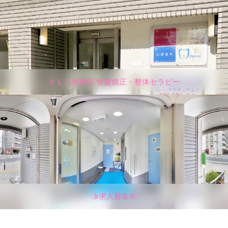
さくら整体院 骨盤矯正・整体セラピー
🫱求人募集🫲