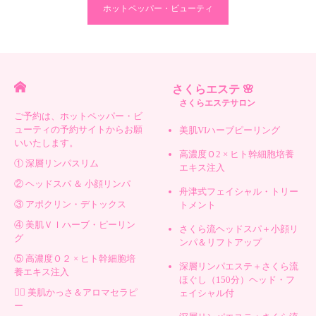
ホットペッパー・ビューティ
さくらエステ 🌸
さくらエステサロン
ご予約は、ホットペッパー・ビ
ューティの予約サイトからお願
美肌VIハーブピーリング
いいたします。
高濃度Ｏ2 × ヒト幹細胞培養
① 深層リンパスリム
エキス注入
② ヘッドスパ ＆ 小顔リンパ
舟津式フェイシャル・トリー
③ アポクリン・デトックス
トメント
④ 美肌ＶＩハーブ・ピーリン
さくら流ヘッドスパ＋小顔リ
グ
ンパ＆リフトアップ
⑤ 高濃度Ｏ２ × ヒト幹細胞培
深層リンパエステ＋さくら流
養エキス注入
ほぐし（150分）ヘッド・フ
💆‍♀️ 美肌かっさ＆アロマセラピ
ェイシャル付
ー