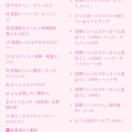
舟津式フェイシャル・トリー
③ アポクリン・デトックス
トメント
④ 美肌ＶＩハーブ・ピーリン
さくら流ヘッドスパ＋小顔リ
グ
ンパ＆リフトアップ
⑤ 高濃度Ｏ２ × ヒト幹細胞培
深層リンパエステ＋さくら流
養エキス注入
ほぐし（150分）ヘッド・フ
💆‍♀️ 美肌かっさ＆アロマセラピ
ェイシャル付
ー
深層リンパエステ＋さくら流
🧘‍♀️ ピラティス × 美脚・骨盤エ
ほぐし（120分）ヘッド・ホ
ステ
ットストーン付
🌸 究極のリンパ療法（アンチ
深層リンパエステ＋さくら流
エイジング
ほぐし（90分）ヘッド付
📝 さくらエステブログ
深層リンパエステ＋さくら流
🌿 よもぎ蒸しのご案内 ♨️
ほぐし（60分）
👂 さくらエステ（奈良院）お客
深層リンパスリム（部分集
様の声
中）コース
🌱 求人｜エステティシャン・
さくら流ボディケア（60分）
セラピスト
🅿️ 駐車場のご案内