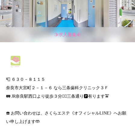
🫱求人募集🫲
📮 ６３０－８１１５
奈良市大宮町２－１－６ なら三条歯科クリニック３Ｆ
🚃 JR奈良駅西口より徒歩３分🚶‍♀️三条通り🅿️有ります🚖
☎️ お問い合わせは、さくらエステ《オフィシャルLINE》へお願
い申し上げます🤲