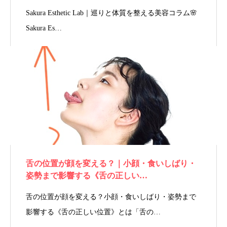
Sakura Esthetic Lab｜巡りと体質を整える美容コラム🌸
Sakura Es…
舌の位置が顔を変える？｜小顔・食いしばり・
姿勢まで影響する《舌の正しい…
舌の位置が顔を変える？小顔・食いしばり・姿勢まで
影響する《舌の正しい位置》とは「舌の…