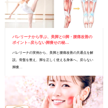
バレリーナから学ぶ、美脚とO脚・腰痛改善の
ポイント─戻らない脚痩せの秘…
バレリーナの実例から、美脚と腰痛改善の共通点を解
説。骨盤を整え、脚を正しく使える身体へ。戻らない
脚痩…