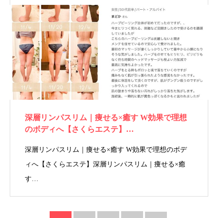
深層リンパスリム｜痩せる×癒す W効果で理想
のボディへ【さくらエステ】…
深層リンパスリム｜痩せる×癒す W効果で理想のボデ
ィへ【さくらエステ】深層リンパスリム｜痩せる×癒
す…