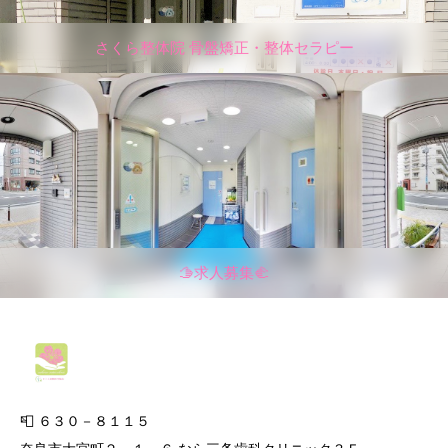
さくら整体院 骨盤矯正・整体セラピー
🫱求人募集🫲
📮 ６３０－８１１５