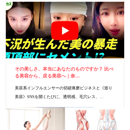
その美しさ、本当にあなたのものですか？ 比べ
る美容から、戻る美容へ｜奈…
美容系インフルエンサーの切磋琢磨ビジネスと《巡り
美容》SNSを開くたびに、透明感、毛穴レス、…