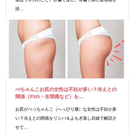
排…
ぺちゃんこお尻の女性は不妊が多い？冷えとの
関係（PMS・生理痛など）を…
お尻がぺっちゃんこ（へっぴり腰）な女性は不妊が多
い？冷えとの関係をリンパ＆よもぎ蒸し目線で解説さ
せて…