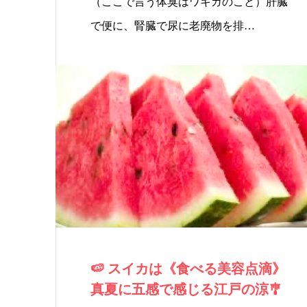
（ここで言う体臭はワキガのこと）肝臓
で便に、腎臓で尿に老廃物を排…
🍉 スイカは《食べる美容点滴》
真夏に五感で感じる江戸の涼🎐