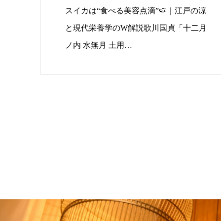
スイカは“食べる美容点滴”🍉｜江戸の涼
と現代栄養学のW解説歌川国貞「十二月
ノ内 水無月 土用…