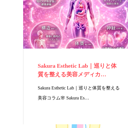
ー・
リン
ス
リン
ビュ
パ
グ
ーテ
ィの
Sakura Esthetic Lab｜巡りと体
質を整える美容メディカ…
予約
Sakura Esthetic Lab｜巡りと体質を整える
サイ
美容コラム🌸 Sakura Es…
トか
らお