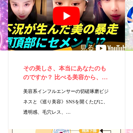
胞培
ラピ
骨盤
ンチ
養エ
ー
エス
エイ
キス
テ
ジン
注入
グ
その美しさ、本当にあなたのも
のですか？ 比べる美容から、戻
る美容へ｜奈…
美容系インフルエンサーの切磋琢磨ビジ
ネスと《巡り美容》SNSを開くたびに、
透明感、毛穴レス、…