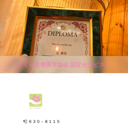
さくら姿整医学協会 認定セラピスト
📮 ６３０－８１１５