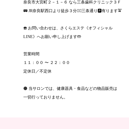
奈良市大宮町２－１－６ なら三条歯科クリニック３Ｆ
🚃 JR奈良駅西口より徒歩３分🚶‍♀️三条通り🅿️有ります🚖
☎️ お問い合わせは、さくらエステ《オフィシャル
LINE》へお願い申し上げます🤲
営業時間
１１：００ 〜 ２２：００
定休日／不定休
🟠 当サロンでは、健康器具・食品などの物品販売は
一切行っておりません。