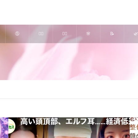
⑤
💆‍♀️
🧘‍♀️
🌸
📝
🌿
高濃
美肌
ピラ
究極
さく
よ
度Ｏ
かっ
ティ
のリ
らエ
ぎ
２ ×
さ＆
ス ×
ンパ
ステ
し
ヒト
アロ
美
療法
ブロ
ご
幹細
マセ
脚・
（ア
グ
内 