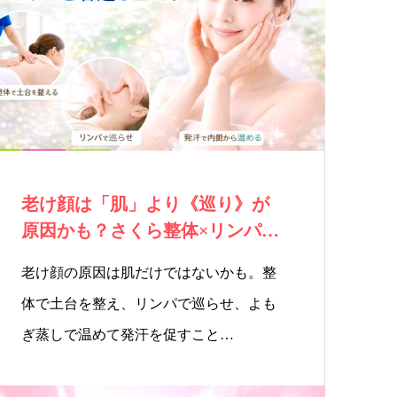
院）
ン・
お客
セラ
様の
ピス
声
ト
老け顔は「肌」より《巡り》が
原因かも？さくら整体×リンパ×
発汗で、顔が…
老け顔の原因は肌だけではないかも。整
体で土台を整え、リンパで巡らせ、よも
ぎ蒸しで温めて発汗を促すこと…