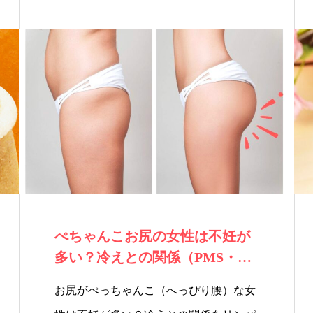
ぺちゃんこお尻の女性は不妊が
多い？冷えとの関係（PMS・生
理痛など）を…
お尻がぺっちゃんこ（へっぴり腰）な女