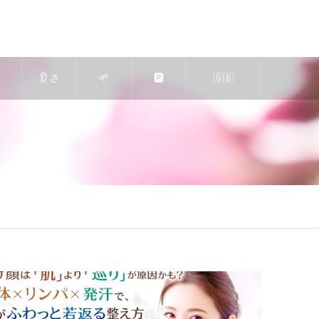
👂 さ
🌱
🅿️
🇬🇧
も
くら
求人
駐車
Massage-
蒸
エス
｜エ
場の
Relaxation
の
テ
ステ
ご案
🍀 in Nara
案
（奈
ティ
内
Japan 🦌
♨️
良
シャ