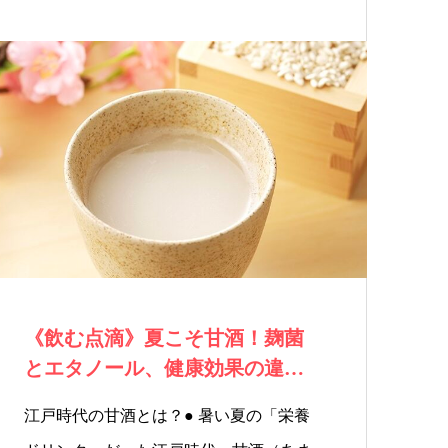
《飲む点滴》夏こそ甘酒！麹菌
とエタノール、健康効果の違
い？
江戸時代の甘酒とは？● 暑い夏の「栄養