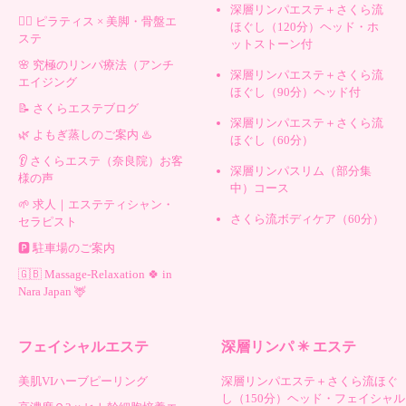
深層リンパエステ＋さくら流
🧘‍♀️ ピラティス × 美脚・骨盤エ
ほぐし（120分）ヘッド・ホ
ステ
ットストーン付
🌸 究極のリンパ療法（アンチ
深層リンパエステ＋さくら流
エイジング
ほぐし（90分）ヘッド付
📝 さくらエステブログ
深層リンパエステ＋さくら流
🌿 よもぎ蒸しのご案内 ♨️
ほぐし（60分）
👂 さくらエステ（奈良院）お客
深層リンパスリム（部分集
様の声
中）コース
🌱 求人｜エステティシャン・
さくら流ボディケア（60分）
セラピスト
🅿️ 駐車場のご案内
🇬🇧 Massage-Relaxation 🍀 in
Nara Japan 🦌
フェイシャルエステ
深層リンパ ✳︎ エステ
美肌VIハーブピーリング
深層リンパエステ＋さくら流ほぐ
し（150分）ヘッド・フェイシャル