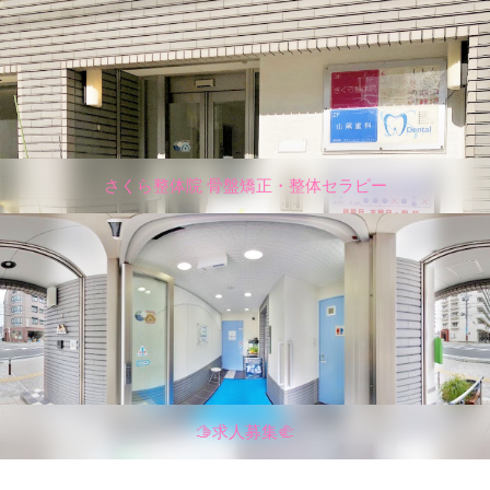
さくら整体院 骨盤矯正・整体セラピー
🫱求人募集🫲