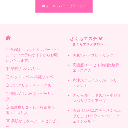
ホットペッパー・ビューティ
さくらエステ 🌸
さくらエステサロン
ご予約は、ホットペッパー・ビ
ューティの予約サイトからお願
美肌VIハーブピーリング
いいたします。
高濃度Ｏ2 × ヒト幹細胞培養
① 深層リンパスリム
エキス注入
② ヘッドスパ ＆ 小顔リンパ
舟津式フェイシャル・トリー
③ アポクリン・デトックス
トメント
④ 美肌ＶＩハーブ・ピーリン
さくら流ヘッドスパ＋小顔リ
グ
ンパ＆リフトアップ
⑤ 高濃度Ｏ２ × ヒト幹細胞培
深層リンパエステ＋さくら流
養エキス注入
ほぐし（150分）ヘッド・フ
💆‍♀️ 美肌かっさ＆アロマセラピ
ェイシャル付
ー