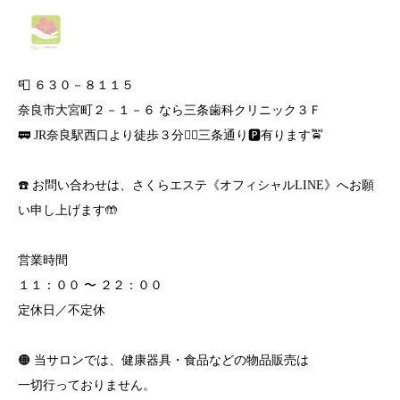
📮 ６３０－８１１５
奈良市大宮町２－１－６ なら三条歯科クリニック３Ｆ
🚃 JR奈良駅西口より徒歩３分🚶‍♀️三条通り🅿️有ります🚖
☎️ お問い合わせは、さくらエステ《オフィシャルLINE》へお願
い申し上げます🤲
営業時間
１１：００ 〜 ２２：００
定休日／不定休
🟠 当サロンでは、健康器具・食品などの物品販売は
一切行っておりません。