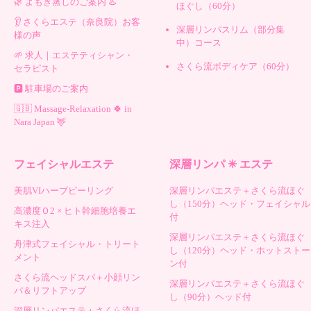
🌿 よもぎ蒸しのご案内 ♨️
ほぐし（60分）
👂 さくらエステ（奈良院）お客
深層リンパスリム（部分集
様の声
中）コース
🌱 求人｜エステティシャン・
さくら流ボディケア（60分）
セラピスト
🅿️ 駐車場のご案内
🇬🇧 Massage-Relaxation 🍀 in
Nara Japan 🦌
フェイシャルエステ
深層リンパ ✳︎ エステ
美肌VIハーブピーリング
深層リンパエステ＋さくら流ほぐ
し（150分）ヘッド・フェイシャル
高濃度Ｏ2 × ヒト幹細胞培養エ
付
キス注入
深層リンパエステ＋さくら流ほぐ
舟津式フェイシャル・トリート
し（120分）ヘッド・ホットストー
メント
ン付
さくら流ヘッドスパ＋小顔リン
深層リンパエステ＋さくら流ほぐ
パ＆リフトアップ
し（90分）ヘッド付
深層リンパエステ＋さくら流ほ