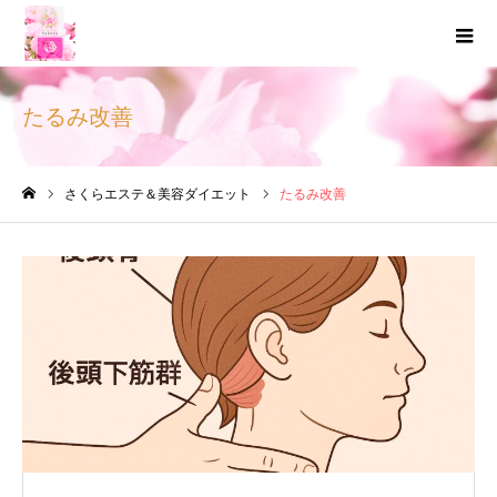
たるみ改善
さくらエステ＆美容ダイエット
たるみ改善
ホーム