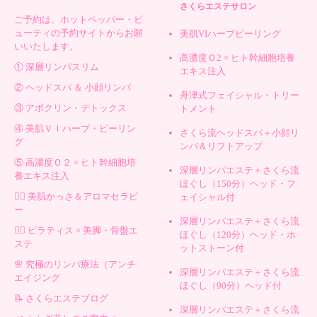
さくらエステサロン
ご予約は、ホットペッパー・ビ
ューティの予約サイトからお願
美肌VIハーブピーリング
いいたします。
高濃度Ｏ2 × ヒト幹細胞培養
① 深層リンパスリム
エキス注入
② ヘッドスパ ＆ 小顔リンパ
舟津式フェイシャル・トリー
③ アポクリン・デトックス
トメント
④ 美肌ＶＩハーブ・ピーリン
さくら流ヘッドスパ＋小顔リ
グ
ンパ＆リフトアップ
⑤ 高濃度Ｏ２ × ヒト幹細胞培
深層リンパエステ＋さくら流
養エキス注入
ほぐし（150分）ヘッド・フ
💆‍♀️ 美肌かっさ＆アロマセラピ
ェイシャル付
ー
深層リンパエステ＋さくら流
🧘‍♀️ ピラティス × 美脚・骨盤エ
ほぐし（120分）ヘッド・ホ
ステ
ットストーン付
🌸 究極のリンパ療法（アンチ
深層リンパエステ＋さくら流
エイジング
ほぐし（90分）ヘッド付
📝 さくらエステブログ
深層リンパエステ＋さくら流