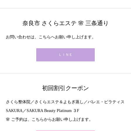
奈良市 さくらエステ 🌸 三条通り
お問い合わせは、こちらへお願い申し上げます。
ＬＩＮＥ
初回割引クーポン
さくら整体院／さくらエステ＆よもぎ蒸し／バレエ・ピラティス
SAKURA／SAKURA Beauty Platinum ３F
🌸 ご予約は、こちらからお願い申し上げます。