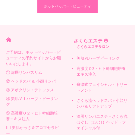
ホットペッパー・ビューティ
さくらエステ 🌸
さくらエステサロン
ご予約は、ホットペッパー・ビ
ューティの予約サイトからお願
美肌VIハーブピーリング
いいたします。
高濃度Ｏ2 × ヒト幹細胞培養
① 深層リンパスリム
エキス注入
② ヘッドスパ ＆ 小顔リンパ
舟津式フェイシャル・トリー
③ アポクリン・デトックス
トメント
④ 美肌ＶＩハーブ・ピーリン
さくら流ヘッドスパ＋小顔リ
グ
ンパ＆リフトアップ
⑤ 高濃度Ｏ２ × ヒト幹細胞培
深層リンパエステ＋さくら流
養エキス注入
ほぐし（150分）ヘッド・フ
💆‍♀️ 美肌かっさ＆アロマセラピ
ェイシャル付
ー