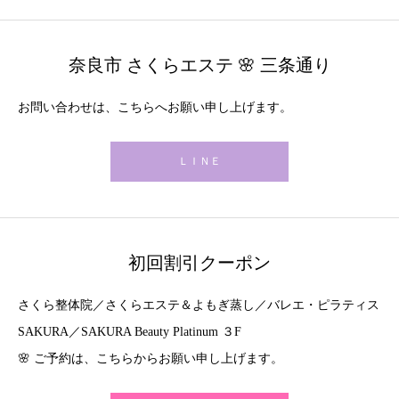
奈良市 さくらエステ 🌸 三条通り
お問い合わせは、こちらへお願い申し上げます。
ＬＩＮＥ
初回割引クーポン
さくら整体院／さくらエステ＆よもぎ蒸し／バレエ・ピラティス
SAKURA／SAKURA Beauty Platinum ３F
🌸 ご予約は、こちらからお願い申し上げます。