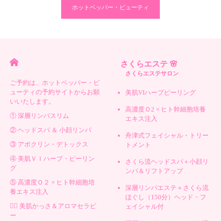
ホットペッパー・ビューティ
さくらエステ 🌸
さくらエステサロン
ご予約は、ホットペッパー・ビ
ューティの予約サイトからお願
美肌VIハーブピーリング
いいたします。
高濃度Ｏ2 × ヒト幹細胞培養
① 深層リンパスリム
エキス注入
② ヘッドスパ ＆ 小顔リンパ
舟津式フェイシャル・トリー
③ アポクリン・デトックス
トメント
④ 美肌ＶＩハーブ・ピーリン
さくら流ヘッドスパ＋小顔リ
グ
ンパ＆リフトアップ
⑤ 高濃度Ｏ２ × ヒト幹細胞培
深層リンパエステ＋さくら流
養エキス注入
ほぐし（150分）ヘッド・フ
💆‍♀️ 美肌かっさ＆アロマセラピ
ェイシャル付
ー