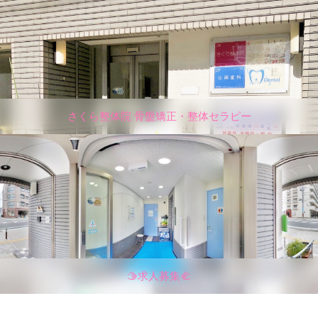
さくら整体院 骨盤矯正・整体セラピー
🫱求人募集🫲