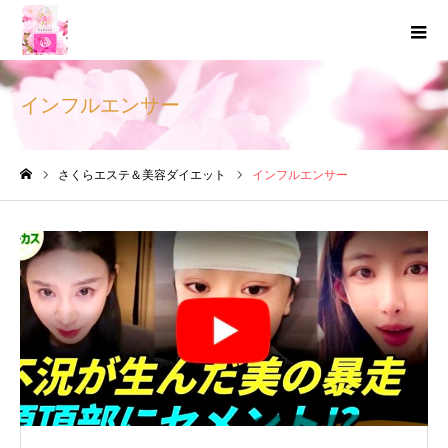
インフルエンサー
さくらエステ＆美容ダイエット
インフルエンサー
ホーム