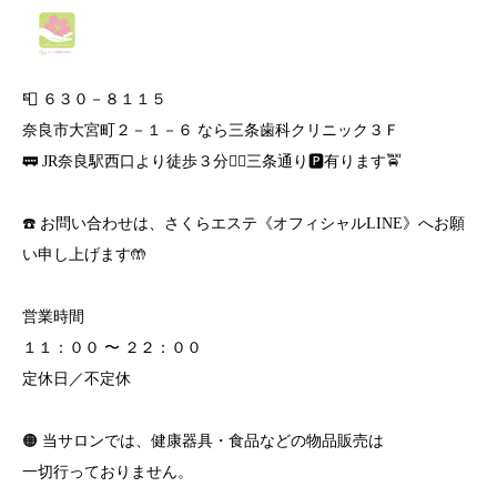
📮 ６３０－８１１５
奈良市大宮町２－１－６ なら三条歯科クリニック３Ｆ
🚃 JR奈良駅西口より徒歩３分🚶‍♀️三条通り🅿️有ります🚖
☎️ お問い合わせは、さくらエステ《オフィシャルLINE》へお願
い申し上げます🤲
営業時間
１１：００ 〜 ２２：００
定休日／不定休
🟠 当サロンでは、健康器具・食品などの物品販売は
一切行っておりません。