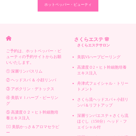
ホットペッパー・ビューティ
さくらエステ 🌸
さくらエステサロン
ご予約は、ホットペッパー・ビ
ューティの予約サイトからお願
美肌VIハーブピーリング
いいたします。
高濃度Ｏ2 × ヒト幹細胞培養
① 深層リンパスリム
エキス注入
② ヘッドスパ ＆ 小顔リンパ
舟津式フェイシャル・トリー
③ アポクリン・デトックス
トメント
④ 美肌ＶＩハーブ・ピーリン
さくら流ヘッドスパ＋小顔リ
グ
ンパ＆リフトアップ
⑤ 高濃度Ｏ２ × ヒト幹細胞培
深層リンパエステ＋さくら流
養エキス注入
ほぐし（150分）ヘッド・フ
💆‍♀️ 美肌かっさ＆アロマセラピ
ェイシャル付
ー