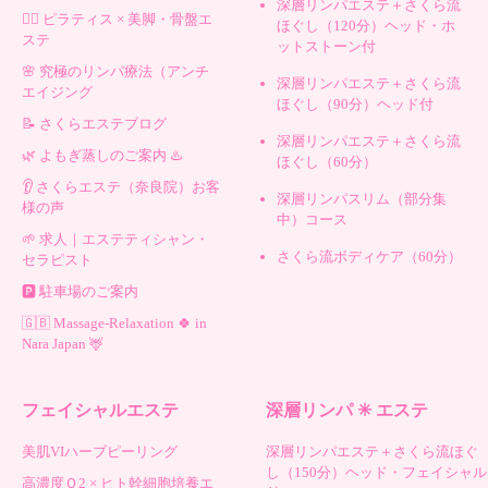
深層リンパエステ＋さくら流
🧘‍♀️ ピラティス × 美脚・骨盤エ
ほぐし（120分）ヘッド・ホ
ステ
ットストーン付
🌸 究極のリンパ療法（アンチ
深層リンパエステ＋さくら流
エイジング
ほぐし（90分）ヘッド付
📝 さくらエステブログ
深層リンパエステ＋さくら流
🌿 よもぎ蒸しのご案内 ♨️
ほぐし（60分）
👂 さくらエステ（奈良院）お客
深層リンパスリム（部分集
様の声
中）コース
🌱 求人｜エステティシャン・
さくら流ボディケア（60分）
セラピスト
🅿️ 駐車場のご案内
🇬🇧 Massage-Relaxation 🍀 in
Nara Japan 🦌
フェイシャルエステ
深層リンパ ✳︎ エステ
美肌VIハーブピーリング
深層リンパエステ＋さくら流ほぐ
し（150分）ヘッド・フェイシャル
高濃度Ｏ2 × ヒト幹細胞培養エ