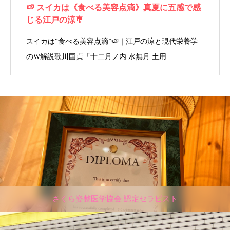
🍉 スイカは《食べる美容点滴》真夏に五感で感
じる江戸の涼🎐
スイカは“食べる美容点滴”🍉｜江戸の涼と現代栄養学
のW解説歌川国貞「十二月ノ内 水無月 土用…
さくら姿整医学協会 認定セラピスト