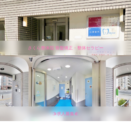
さくら整体院 骨盤矯正・整体セラピー
🫱求人募集🫲