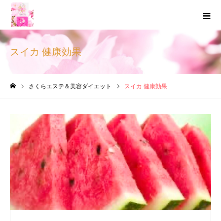
スイカ 健康効果
さくらエステ＆美容ダイエット
スイカ 健康効果
ホーム