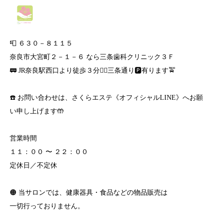
📮 ６３０－８１１５
奈良市大宮町２－１－６ なら三条歯科クリニック３Ｆ
🚃 JR奈良駅西口より徒歩３分🚶‍♀️三条通り🅿️有ります🚖
☎️ お問い合わせは、さくらエステ《オフィシャルLINE》へお願
い申し上げます🤲
営業時間
１１：００ 〜 ２２：００
定休日／不定休
🟠 当サロンでは、健康器具・食品などの物品販売は
一切行っておりません。