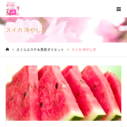
スイカ 冷やし方
さくらエステ＆美容ダイエット
スイカ 冷やし方
ホーム