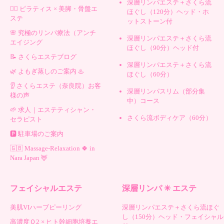
深層リンパエステ＋さくら流
🧘‍♀️ ピラティス × 美脚・骨盤エ
ほぐし（120分）ヘッド・ホ
ステ
ットストーン付
🌸 究極のリンパ療法（アンチ
深層リンパエステ＋さくら流
エイジング
ほぐし（90分）ヘッド付
📝 さくらエステブログ
深層リンパエステ＋さくら流
🌿 よもぎ蒸しのご案内 ♨️
ほぐし（60分）
👂 さくらエステ（奈良院）お客
深層リンパスリム（部分集
様の声
中）コース
🌱 求人｜エステティシャン・
さくら流ボディケア（60分）
セラピスト
🅿️ 駐車場のご案内
🇬🇧 Massage-Relaxation 🍀 in
Nara Japan 🦌
フェイシャルエステ
深層リンパ ✳︎ エステ
美肌VIハーブピーリング
深層リンパエステ＋さくら流ほぐ
し（150分）ヘッド・フェイシャル
高濃度Ｏ2 × ヒト幹細胞培養エ