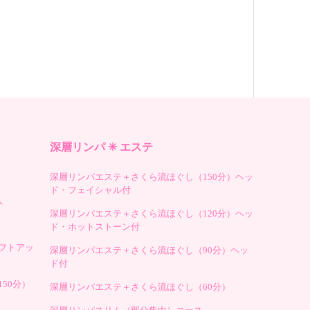
深層リンパ ✳︎ エステ
深層リンパエステ＋さくら流ほぐし（150分）ヘッ
ド・フェイシャル付
入
深層リンパエステ＋さくら流ほぐし（120分）ヘッ
ド・ホットストーン付
フトアッ
深層リンパエステ＋さくら流ほぐし（90分）ヘッ
ド付
50分）
深層リンパエステ＋さくら流ほぐし（60分）