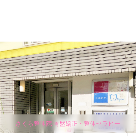
さくら整体院 骨盤矯正・整体セラピー