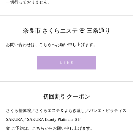
一切行っておりません。
奈良市 さくらエステ 🌸 三条通り
お問い合わせは、こちらへお願い申し上げます。
ＬＩＮＥ
初回割引クーポン
さくら整体院／さくらエステ＆よもぎ蒸し／バレエ・ピラティス
SAKURA／SAKURA Beauty Platinum ３F
🌸 ご予約は、こちらからお願い申し上げます。