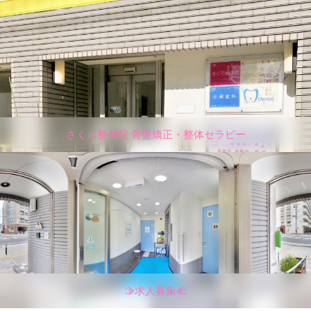
さくら整体院 骨盤矯正・整体セラピー
🫱求人募集🫲