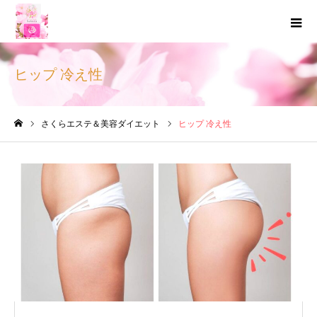
ヒップ 冷え性
さくらエステ＆美容ダイエット
ヒップ 冷え性
ホーム