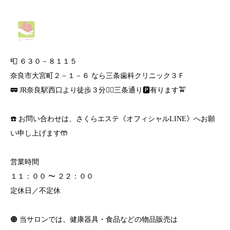
📮 ６３０－８１１５
奈良市大宮町２－１－６ なら三条歯科クリニック３Ｆ
🚃 JR奈良駅西口より徒歩３分🚶‍♀️三条通り🅿️有ります🚖
☎️ お問い合わせは、さくらエステ《オフィシャルLINE》へお願
い申し上げます🤲
営業時間
１１：００ 〜 ２２：００
定休日／不定休
🟠 当サロンでは、健康器具・食品などの物品販売は