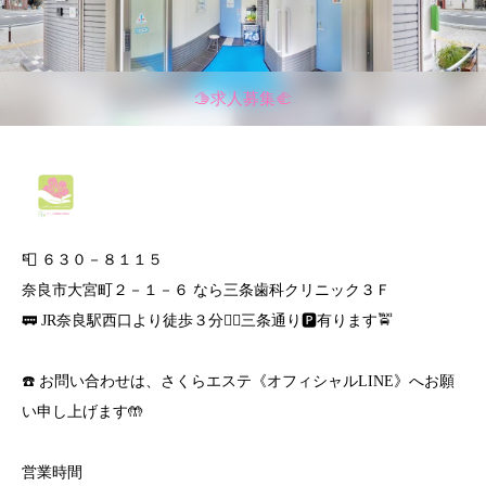
🫱求人募集🫲
📮 ６３０－８１１５
奈良市大宮町２－１－６ なら三条歯科クリニック３Ｆ
🚃 JR奈良駅西口より徒歩３分🚶‍♀️三条通り🅿️有ります🚖
☎️ お問い合わせは、さくらエステ《オフィシャルLINE》へお願
い申し上げます🤲
営業時間