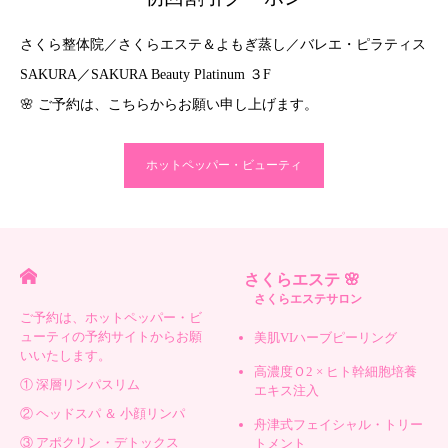
さくら整体院／さくらエステ＆よもぎ蒸し／バレエ・ピラティス
SAKURA／SAKURA Beauty Platinum ３F
🌸 ご予約は、こちらからお願い申し上げます。
ホットペッパー・ビューティ
さくらエステ 🌸
さくらエステサロン
ご予約は、ホットペッパー・ビ
ューティの予約サイトからお願
美肌VIハーブピーリング
いいたします。
高濃度Ｏ2 × ヒト幹細胞培養
① 深層リンパスリム
エキス注入
② ヘッドスパ ＆ 小顔リンパ
舟津式フェイシャル・トリー
③ アポクリン・デトックス
トメント