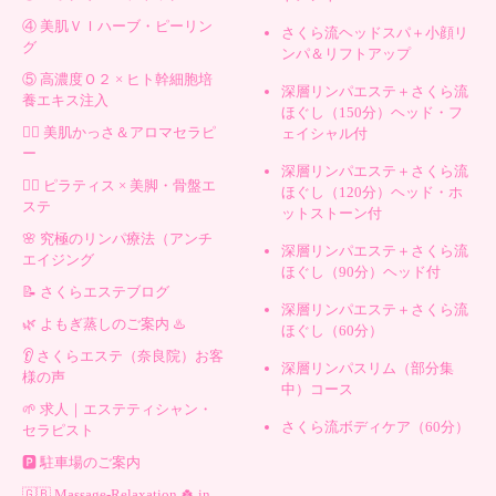
④ 美肌ＶＩハーブ・ピーリン
さくら流ヘッドスパ＋小顔リ
グ
ンパ＆リフトアップ
⑤ 高濃度Ｏ２ × ヒト幹細胞培
深層リンパエステ＋さくら流
養エキス注入
ほぐし（150分）ヘッド・フ
💆‍♀️ 美肌かっさ＆アロマセラピ
ェイシャル付
ー
深層リンパエステ＋さくら流
🧘‍♀️ ピラティス × 美脚・骨盤エ
ほぐし（120分）ヘッド・ホ
ステ
ットストーン付
🌸 究極のリンパ療法（アンチ
深層リンパエステ＋さくら流
エイジング
ほぐし（90分）ヘッド付
📝 さくらエステブログ
深層リンパエステ＋さくら流
🌿 よもぎ蒸しのご案内 ♨️
ほぐし（60分）
👂 さくらエステ（奈良院）お客
深層リンパスリム（部分集
様の声
中）コース
🌱 求人｜エステティシャン・
さくら流ボディケア（60分）
セラピスト
🅿️ 駐車場のご案内
🇬🇧 Massage-Relaxation 🍀 in