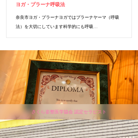
ヨガ・プラーナ呼吸法
奈良市ヨガ・プラーナヨガではプラーナヤーマ（呼吸
法）を大切にしています科学的にも呼吸…
さくら姿整医学協会 認定セラピスト