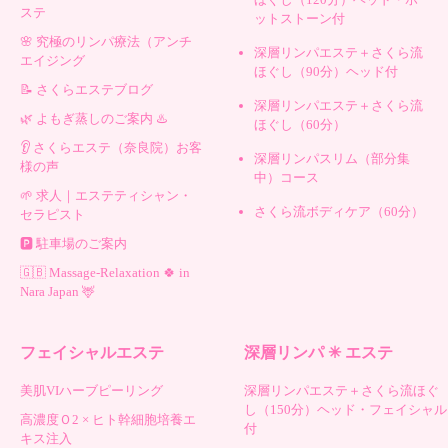
ステ
ットストーン付
🌸 究極のリンパ療法（アンチ
深層リンパエステ＋さくら流
エイジング
ほぐし（90分）ヘッド付
📝 さくらエステブログ
深層リンパエステ＋さくら流
🌿 よもぎ蒸しのご案内 ♨️
ほぐし（60分）
👂 さくらエステ（奈良院）お客
深層リンパスリム（部分集
様の声
中）コース
🌱 求人｜エステティシャン・
さくら流ボディケア（60分）
セラピスト
🅿️ 駐車場のご案内
🇬🇧 Massage-Relaxation 🍀 in
Nara Japan 🦌
フェイシャルエステ
深層リンパ ✳︎ エステ
美肌VIハーブピーリング
深層リンパエステ＋さくら流ほぐ
し（150分）ヘッド・フェイシャル
高濃度Ｏ2 × ヒト幹細胞培養エ
付
キス注入