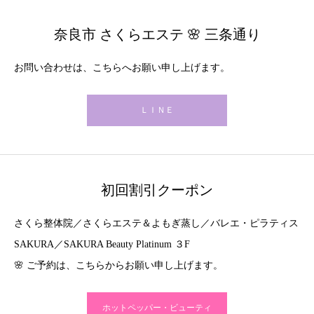
奈良市 さくらエステ 🌸 三条通り
お問い合わせは、こちらへお願い申し上げます。
ＬＩＮＥ
初回割引クーポン
さくら整体院／さくらエステ＆よもぎ蒸し／バレエ・ピラティス
SAKURA／SAKURA Beauty Platinum ３F
🌸 ご予約は、こちらからお願い申し上げます。
ホットペッパー・ビューティ