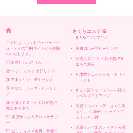
さくらエステ 🌸
さくらエステサロン
ご予約は、ホットペッパー・ビ
ューティの予約サイトからお願
美肌VIハーブピーリング
いいたします。
高濃度Ｏ2 × ヒト幹細胞培養
① 深層リンパスリム
エキス注入
② ヘッドスパ ＆ 小顔リンパ
舟津式フェイシャル・トリー
③ アポクリン・デトックス
トメント
④ 美肌ＶＩハーブ・ピーリン
さくら流ヘッドスパ＋小顔リ
グ
ンパ＆リフトアップ
⑤ 高濃度Ｏ２ × ヒト幹細胞培
深層リンパエステ＋さくら流
養エキス注入
ほぐし（150分）ヘッド・フ
💆‍♀️ 美肌かっさ＆アロマセラピ
ェイシャル付
ー
深層リンパエステ＋さくら流
🧘‍♀️ ピラティス × 美脚・骨盤エ
ほぐし（120分）ヘッド・ホ