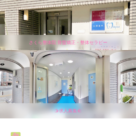
さくら整体院 骨盤矯正・整体セラピー
🫱求人募集🫲