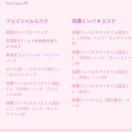
Nara Japan 🦌
フェイシャルエステ
深層リンパ ✳︎ エステ
美肌VIハーブピーリング
深層リンパエステ＋さくら流ほぐ
し（150分）ヘッド・フェイシャル
高濃度Ｏ2 × ヒト幹細胞培養エ
付
キス注入
深層リンパエステ＋さくら流ほぐ
舟津式フェイシャル・トリート
し（120分）ヘッド・ホットストー
メント
ン付
さくら流ヘッドスパ＋小顔リン
深層リンパエステ＋さくら流ほぐ
パ＆リフトアップ
し（90分）ヘッド付
深層リンパエステ＋さくら流ほ
深層リンパエステ＋さくら流ほぐ
ぐし（150分）ヘッド・フェイ
し（60分）
シャル付
深層リンパスリム（部分集中）コ
深層リンパエステ＋さくら流ほ
ース
ぐし（120分）ヘッド・ホット
ストーン付