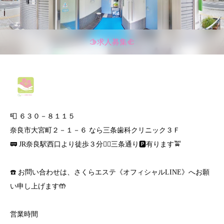
🫱求人募集🫲
📮 ６３０－８１１５
奈良市大宮町２－１－６ なら三条歯科クリニック３Ｆ
🚃 JR奈良駅西口より徒歩３分🚶‍♀️三条通り🅿️有ります🚖
☎️ お問い合わせは、さくらエステ《オフィシャルLINE》へお願
い申し上げます🤲
営業時間