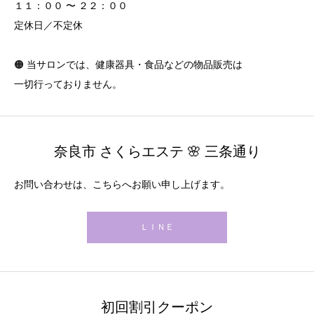
１１：００ 〜 ２２：００
定休日／不定休
🟠 当サロンでは、健康器具・食品などの物品販売は
一切行っておりません。
奈良市 さくらエステ 🌸 三条通り
お問い合わせは、こちらへお願い申し上げます。
ＬＩＮＥ
初回割引クーポン