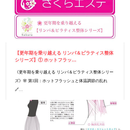
【更年期を乗り越える リンパ＆ピラティス整体
シリーズ】① ホットフラッ…
《更年期を乗り越える リンパ＆ピラティス整体シリー
ズ》🌸 第1回：ホットフラッシュと体温調節の乱れ
🔗…