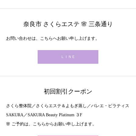
奈良市 さくらエステ 🌸 三条通り
お問い合わせは、こちらへお願い申し上げます。
ＬＩＮＥ
初回割引クーポン
さくら整体院／さくらエステ＆よもぎ蒸し／バレエ・ピラティス
SAKURA／SAKURA Beauty Platinum ３F
🌸 ご予約は、こちらからお願い申し上げます。