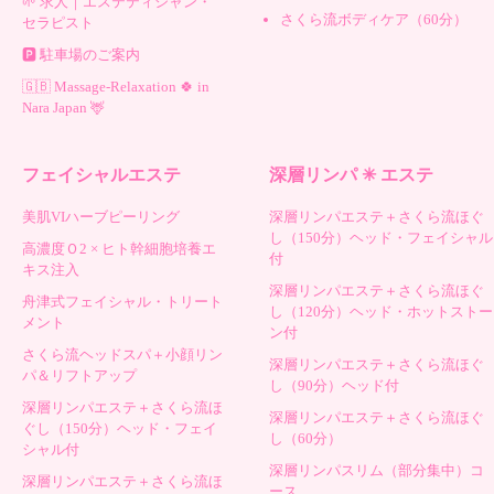
🌱 求人｜エステティシャン・
さくら流ボディケア（60分）
セラピスト
🅿️ 駐車場のご案内
🇬🇧 Massage-Relaxation 🍀 in
Nara Japan 🦌
フェイシャルエステ
深層リンパ ✳︎ エステ
美肌VIハーブピーリング
深層リンパエステ＋さくら流ほぐ
し（150分）ヘッド・フェイシャル
高濃度Ｏ2 × ヒト幹細胞培養エ
付
キス注入
深層リンパエステ＋さくら流ほぐ
舟津式フェイシャル・トリート
し（120分）ヘッド・ホットストー
メント
ン付
さくら流ヘッドスパ＋小顔リン
深層リンパエステ＋さくら流ほぐ
パ＆リフトアップ
し（90分）ヘッド付
深層リンパエステ＋さくら流ほ
深層リンパエステ＋さくら流ほぐ
ぐし（150分）ヘッド・フェイ
し（60分）
シャル付
深層リンパスリム（部分集中）コ
深層リンパエステ＋さくら流ほ
ース