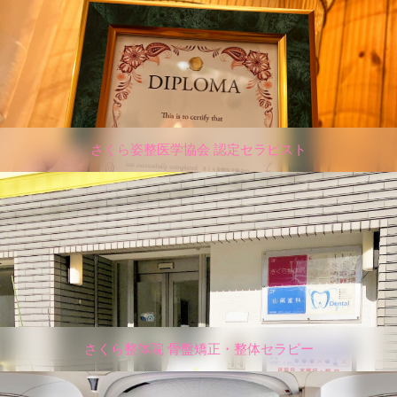
さくら姿整医学協会 認定セラピスト
さくら整体院 骨盤矯正・整体セラピー