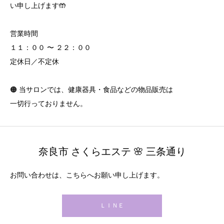
い申し上げます🤲
営業時間
１１：００ 〜 ２２：００
定休日／不定休
🟠 当サロンでは、健康器具・食品などの物品販売は
一切行っておりません。
奈良市 さくらエステ 🌸 三条通り
お問い合わせは、こちらへお願い申し上げます。
ＬＩＮＥ