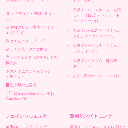
ェイシャル付
ー
深層リンパエステ＋さくら流
🧘‍♀️ ピラティス × 美脚・骨盤エ
ほぐし（120分）ヘッド・ホ
ステ
ットストーン付
🌸 究極のリンパ療法（アンチ
深層リンパエステ＋さくら流
エイジング
ほぐし（90分）ヘッド付
📝 さくらエステブログ
深層リンパエステ＋さくら流
🌿 よもぎ蒸しのご案内 ♨️
ほぐし（60分）
👂 さくらエステ（奈良院）お客
深層リンパスリム（部分集
様の声
中）コース
🌱 求人｜エステティシャン・
さくら流ボディケア（60分）
セラピスト
🅿️ 駐車場のご案内
🇬🇧 Massage-Relaxation 🍀 in
Nara Japan 🦌
フェイシャルエステ
深層リンパ ✳︎ エステ
美肌VIハーブピーリング
深層リンパエステ＋さくら流ほぐ