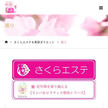
巡り
さくらエステ＆美容ダイエット
巡り
ホーム