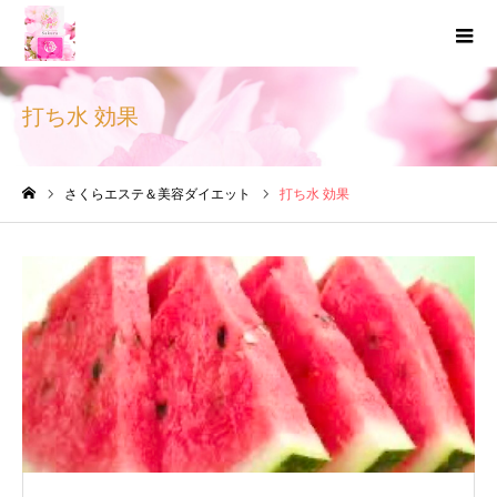
打ち水 効果
さくらエステ＆美容ダイエット
打ち水 効果
ホーム