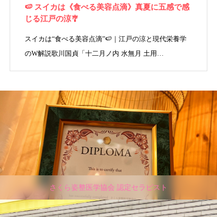
🍉 スイカは《食べる美容点滴》真夏に五感で感
じる江戸の涼🎐
スイカは“食べる美容点滴”🍉｜江戸の涼と現代栄養学
のW解説歌川国貞「十二月ノ内 水無月 土用…
さくら姿整医学協会 認定セラピスト