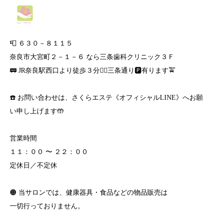
📮 ６３０－８１１５
奈良市大宮町２－１－６ なら三条歯科クリニック３Ｆ
🚃 JR奈良駅西口より徒歩３分🚶‍♀️三条通り🅿️有ります🚖
☎️ お問い合わせは、さくらエステ《オフィシャルLINE》へお願
い申し上げます🤲
営業時間
１１：００ 〜 ２２：００
定休日／不定休
🟠 当サロンでは、健康器具・食品などの物品販売は
一切行っておりません。