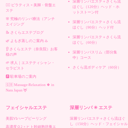
深層リンパエステ＋さくら流
🧘‍♀️ ピラティス × 美脚・骨盤エ
ほぐし（120分）ヘッド・ホ
ステ
ットストーン付
🌸 究極のリンパ療法（アンチ
深層リンパエステ＋さくら流
エイジング
ほぐし（90分）ヘッド付
📝 さくらエステブログ
深層リンパエステ＋さくら流
🌿 よもぎ蒸しのご案内 ♨️
ほぐし（60分）
👂 さくらエステ（奈良院）お客
深層リンパスリム（部分集
様の声
中）コース
🌱 求人｜エステティシャン・
さくら流ボディケア（60分）
セラピスト
🅿️ 駐車場のご案内
🇬🇧 Massage-Relaxation 🍀 in
Nara Japan 🦌
フェイシャルエステ
深層リンパ ✳︎ エステ
美肌VIハーブピーリング
深層リンパエステ＋さくら流ほぐ
し（150分）ヘッド・フェイシャル
高濃度Ｏ2 × ヒト幹細胞培養エ