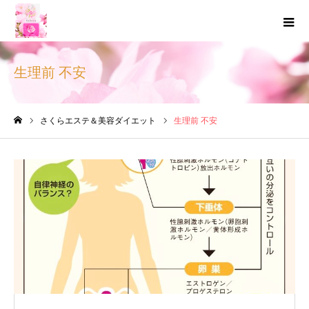
生理前 不安
さくらエステ＆美容ダイエット
生理前 不安
ホーム