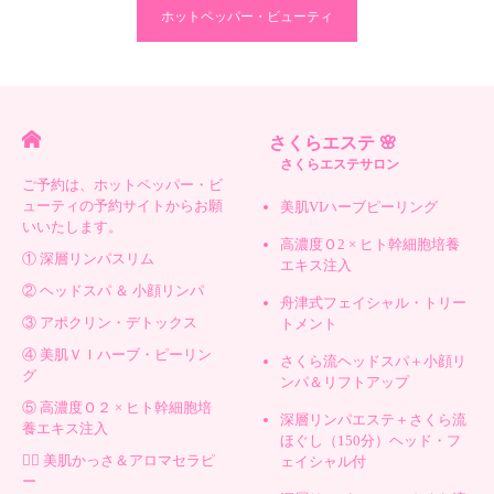
ホットペッパー・ビューティ
さくらエステ 🌸
さくらエステサロン
ご予約は、ホットペッパー・ビ
ューティの予約サイトからお願
美肌VIハーブピーリング
いいたします。
高濃度Ｏ2 × ヒト幹細胞培養
① 深層リンパスリム
エキス注入
② ヘッドスパ ＆ 小顔リンパ
舟津式フェイシャル・トリー
③ アポクリン・デトックス
トメント
④ 美肌ＶＩハーブ・ピーリン
さくら流ヘッドスパ＋小顔リ
グ
ンパ＆リフトアップ
⑤ 高濃度Ｏ２ × ヒト幹細胞培
深層リンパエステ＋さくら流
養エキス注入
ほぐし（150分）ヘッド・フ
💆‍♀️ 美肌かっさ＆アロマセラピ
ェイシャル付
ー