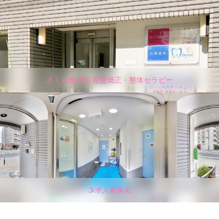
さくら整体院 骨盤矯正・整体セラピー
🫱求人募集🫲