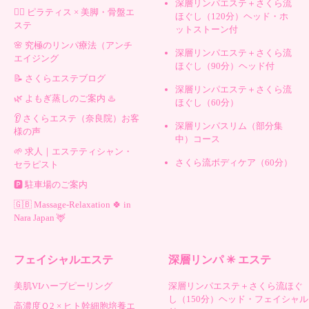
深層リンパエステ＋さくら流
🧘‍♀️ ピラティス × 美脚・骨盤エ
ほぐし（120分）ヘッド・ホ
ステ
ットストーン付
🌸 究極のリンパ療法（アンチ
深層リンパエステ＋さくら流
エイジング
ほぐし（90分）ヘッド付
📝 さくらエステブログ
深層リンパエステ＋さくら流
🌿 よもぎ蒸しのご案内 ♨️
ほぐし（60分）
👂 さくらエステ（奈良院）お客
深層リンパスリム（部分集
様の声
中）コース
🌱 求人｜エステティシャン・
さくら流ボディケア（60分）
セラピスト
🅿️ 駐車場のご案内
🇬🇧 Massage-Relaxation 🍀 in
Nara Japan 🦌
フェイシャルエステ
深層リンパ ✳︎ エステ
美肌VIハーブピーリング
深層リンパエステ＋さくら流ほぐ
し（150分）ヘッド・フェイシャル
高濃度Ｏ2 × ヒト幹細胞培養エ