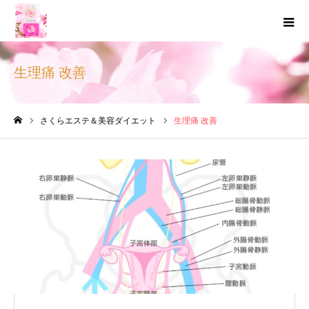
生理痛 改善
さくらエステ＆美容ダイエット
生理痛 改善
ホーム