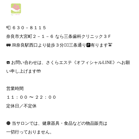
📮 ６３０－８１１５
奈良市大宮町２－１－６ なら三条歯科クリニック３Ｆ
🚃 JR奈良駅西口より徒歩３分🚶‍♀️三条通り🅿️有ります🚖
☎️ お問い合わせは、さくらエステ《オフィシャルLINE》へお願
い申し上げます🤲
営業時間
１１：００ 〜 ２２：００
定休日／不定休
🟠 当サロンでは、健康器具・食品などの物品販売は
一切行っておりません。