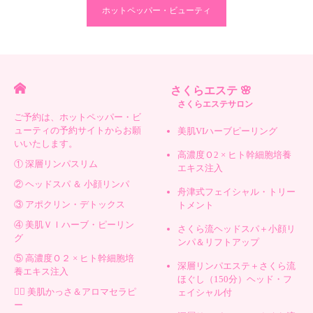
ホットペッパー・ビューティ
さくらエステ 🌸
さくらエステサロン
ご予約は、ホットペッパー・ビ
ューティの予約サイトからお願
美肌VIハーブピーリング
いいたします。
高濃度Ｏ2 × ヒト幹細胞培養
① 深層リンパスリム
エキス注入
② ヘッドスパ ＆ 小顔リンパ
舟津式フェイシャル・トリー
③ アポクリン・デトックス
トメント
④ 美肌ＶＩハーブ・ピーリン
さくら流ヘッドスパ＋小顔リ
グ
ンパ＆リフトアップ
⑤ 高濃度Ｏ２ × ヒト幹細胞培
深層リンパエステ＋さくら流
養エキス注入
ほぐし（150分）ヘッド・フ
💆‍♀️ 美肌かっさ＆アロマセラピ
ェイシャル付
ー