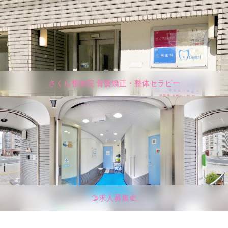
さくら整体院 骨盤矯正・整体セラピー
🫱求人募集🫲