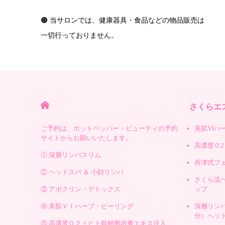
🟠 当サロンでは、健康器具・食品などの物品販売は
一切行っておりません。
HOME
さくらエス
ご予約は、ホットペッパー・ビューティの予約
美肌VIハ
サイトからお願いいたします。
高濃度Ｏ2
① 深層リンパスリム
舟津式フ
② ヘッドスパ ＆ 小顔リンパ
さくら流
③ アポクリン・デトックス
ップ
④ 美肌ＶＩハーブ・ピーリング
深層リンパ
分）ヘッ
⑤ 高濃度Ｏ２ × ヒト幹細胞培養エキス注入