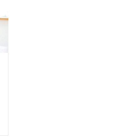
胞培
ラピ
骨盤
ンチ
養エ
ー
エス
エイ
キス
テ
ジン
注入
グ