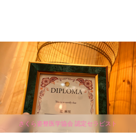
願い
いた
しま
す。
さくら姿整医学協会 認定セラピスト