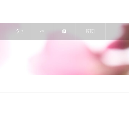
👂 さ
🌱
🅿️
🇬🇧
も
くら
求人
駐車
Massage-
蒸
エス
｜エ
場の
Relaxation
の
テ
ステ
ご案
🍀 in Nara
案
（奈
ティ
内
Japan 🦌
♨️
良
シャ