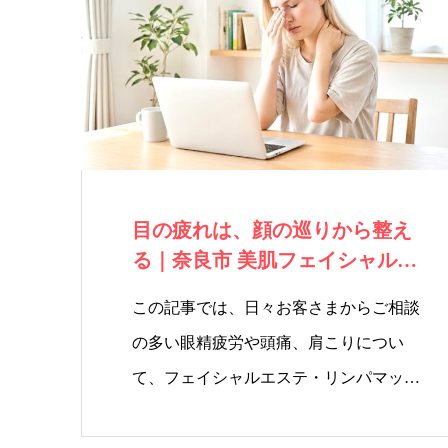
ー・
リン
ス
リン
ビュ
パ
グ
ーテ
ィの
目の疲れは、顔の巡りから整え
る｜奈良市 美肌フェイシャル・
予約
リンパ
この記事では、日々お客さまからご相談
サイ
の多い眼精疲労や頭痛、肩こりについ
て、フェイシャルエステ・リンパマッサ
トか
ー…
らお