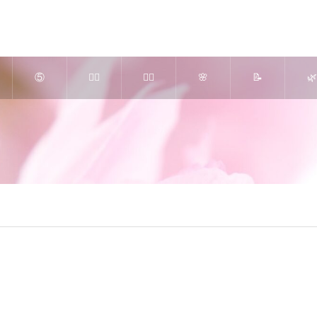
⑤
💆‍♀️
🧘‍♀️
🌸
📝
🌿
高濃
美肌
ピラ
究極
さく
よ
度Ｏ
かっ
ティ
のリ
らエ
ぎ
２ ×
さ＆
ス ×
ンパ
ステ
し
ヒト
アロ
美
療法
ブロ
ご
幹細
マセ
脚・
（ア
グ
内 