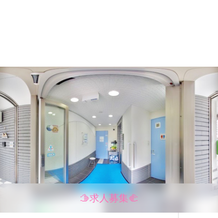
🫱求人募集🫲