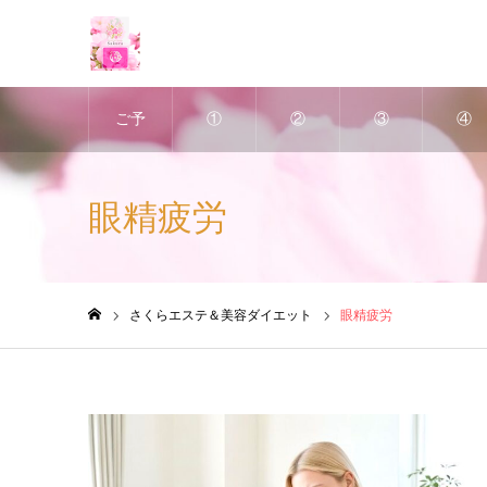
ご予
①
②
③
④
約
深層
ヘッ
アポ
美肌
眼精疲労
は、
リン
ドス
クリ
ＶＩ
ホッ
パス
パ
ン・
ハー
さくらエステ＆美容ダイエット
眼精疲労
ホーム
トペ
リム
＆
デト
ブ・
ッパ
小顔
ック
ピー