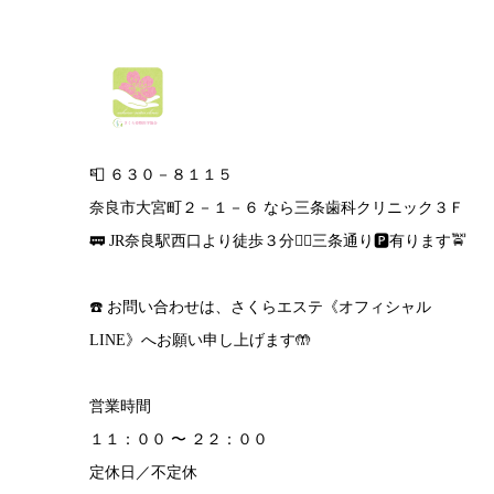
📮 ６３０－８１１５
奈良市大宮町２－１－６ なら三条歯科クリニック３Ｆ
🚃 JR奈良駅西口より徒歩３分🚶‍♀️三条通り🅿️有ります🚖
☎️ お問い合わせは、さくらエステ《オフィシャル
LINE》へお願い申し上げます🤲
営業時間
１１：００ 〜 ２２：００
定休日／不定休