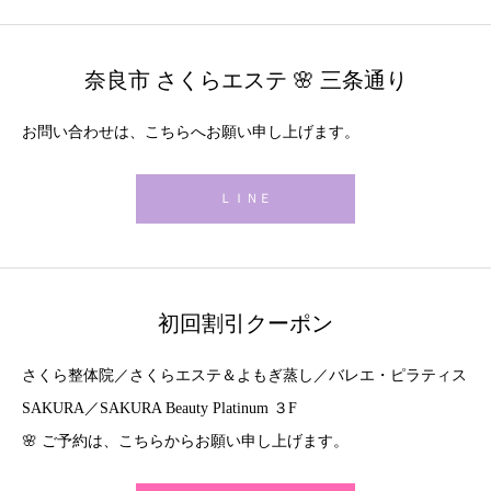
奈良市 さくらエステ 🌸 三条通り
お問い合わせは、こちらへお願い申し上げます。
ＬＩＮＥ
初回割引クーポン
さくら整体院／さくらエステ＆よもぎ蒸し／バレエ・ピラティス
SAKURA／SAKURA Beauty Platinum ３F
🌸 ご予約は、こちらからお願い申し上げます。