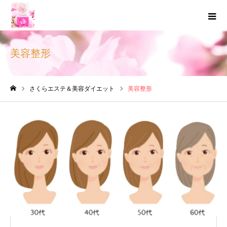
美容整形
さくらエステ＆美容ダイエット
美容整形
ホーム