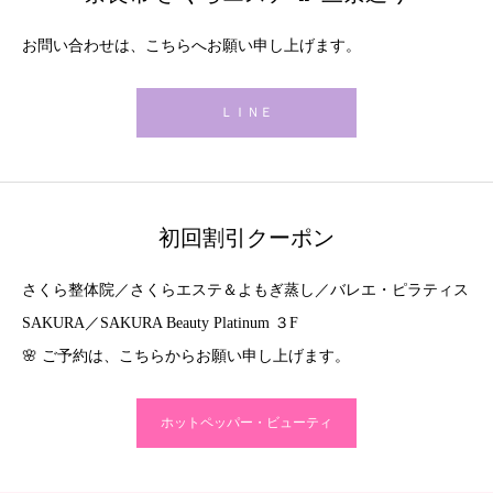
お問い合わせは、こちらへお願い申し上げます。
ＬＩＮＥ
初回割引クーポン
さくら整体院／さくらエステ＆よもぎ蒸し／バレエ・ピラティス
SAKURA／SAKURA Beauty Platinum ３F
🌸 ご予約は、こちらからお願い申し上げます。
ホットペッパー・ビューティ