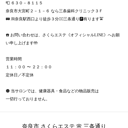
📮 ６３０－８１１５
奈良市大宮町２－１－６ なら三条歯科クリニック３Ｆ
🚃 JR奈良駅西口より徒歩３分🚶‍♀️三条通り🅿️有ります🚖
☎️ お問い合わせは、さくらエステ《オフィシャルLINE》へお願
い申し上げます🤲
営業時間
１１：００ 〜 ２２：００
定休日／不定休
🟠 当サロンでは、健康器具・食品などの物品販売は
一切行っておりません。
奈良市 さくらエステ 🌸 三条通り