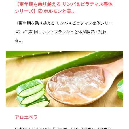
【更年期を乗り越える リンパ＆ピラティス整体
シリーズ】② ホルモンと美…
《更年期を乗り越える リンパ＆ピラティス整体シリー
ズ》🔗 第1回：ホットフラッシュと体温調節の乱れ
🌸…
アロエベラ