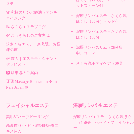
ステ
ットストーン付
🌸 究極のリンパ療法（アンチ
深層リンパエステ＋さくら流
エイジング
ほぐし（90分）ヘッド付
📝 さくらエステブログ
深層リンパエステ＋さくら流
🌿 よもぎ蒸しのご案内 ♨️
ほぐし（60分）
👂 さくらエステ（奈良院）お客
深層リンパスリム（部分集
様の声
中）コース
🌱 求人｜エステティシャン・
さくら流ボディケア（60分）
セラピスト
🅿️ 駐車場のご案内
🇬🇧 Massage-Relaxation 🍀 in
Nara Japan 🦌
フェイシャルエステ
深層リンパ ✳︎ エステ
美肌VIハーブピーリング
深層リンパエステ＋さくら流ほぐ
し（150分）ヘッド・フェイシャル
高濃度Ｏ2 × ヒト幹細胞培養エ
付
キス注入