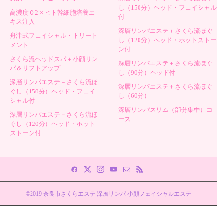
し（150分）ヘッド・フェイシャル
高濃度Ｏ2 × ヒト幹細胞培養エ
付
キス注入
深層リンパエステ＋さくら流ほぐ
舟津式フェイシャル・トリート
し（120分）ヘッド・ホットストー
メント
ン付
さくら流ヘッドスパ＋小顔リン
深層リンパエステ＋さくら流ほぐ
パ＆リフトアップ
し（90分）ヘッド付
深層リンパエステ＋さくら流ほ
深層リンパエステ＋さくら流ほぐ
ぐし（150分）ヘッド・フェイ
し（60分）
シャル付
深層リンパスリム（部分集中）コ
深層リンパエステ＋さくら流ほ
ース
ぐし（120分）ヘッド・ホット
ストーン付
©2019 奈良市さくらエステ 深層リンパ 小顔フェイシャルエステ