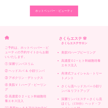
ホットペッパー・ビューティ
さくらエステ 🌸
さくらエステサロン
ご予約は、ホットペッパー・ビ
ューティの予約サイトからお願
美肌VIハーブピーリング
いいたします。
高濃度Ｏ2 × ヒト幹細胞培養
① 深層リンパスリム
エキス注入
② ヘッドスパ ＆ 小顔リンパ
舟津式フェイシャル・トリー
③ アポクリン・デトックス
トメント
④ 美肌ＶＩハーブ・ピーリン
さくら流ヘッドスパ＋小顔リ
グ
ンパ＆リフトアップ
⑤ 高濃度Ｏ２ × ヒト幹細胞培
深層リンパエステ＋さくら流
養エキス注入
ほぐし（150分）ヘッド・フ
💆‍♀️ 美肌かっさ＆アロマセラピ