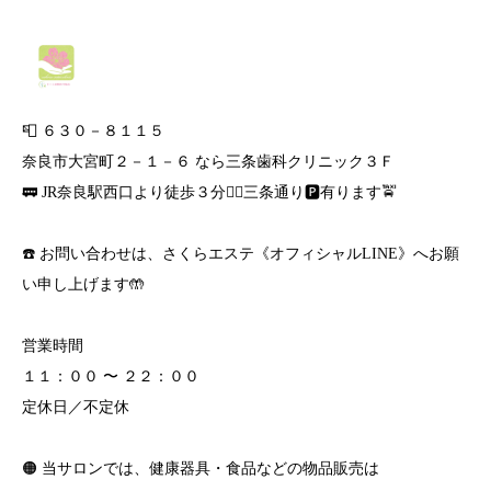
📮 ６３０－８１１５
奈良市大宮町２－１－６ なら三条歯科クリニック３Ｆ
🚃 JR奈良駅西口より徒歩３分🚶‍♀️三条通り🅿️有ります🚖
☎️ お問い合わせは、さくらエステ《オフィシャルLINE》へお願
い申し上げます🤲
営業時間
１１：００ 〜 ２２：００
定休日／不定休
🟠 当サロンでは、健康器具・食品などの物品販売は