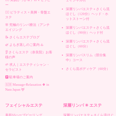
ェイシャル付
ー
深層リンパエステ＋さくら流
🧘‍♀️ ピラティス × 美脚・骨盤エ
ほぐし（120分）ヘッド・ホ
ステ
ットストーン付
🌸 究極のリンパ療法（アンチ
深層リンパエステ＋さくら流
エイジング
ほぐし（90分）ヘッド付
📝 さくらエステブログ
深層リンパエステ＋さくら流
🌿 よもぎ蒸しのご案内 ♨️
ほぐし（60分）
👂 さくらエステ（奈良院）お客
深層リンパスリム（部分集
様の声
中）コース
🌱 求人｜エステティシャン・
さくら流ボディケア（60分）
セラピスト
🅿️ 駐車場のご案内
🇬🇧 Massage-Relaxation 🍀 in
Nara Japan 🦌
フェイシャルエステ
深層リンパ ✳︎ エステ
美肌VIハーブピーリング
深層リンパエステ＋さくら流ほぐ