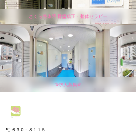
さくら整体院 骨盤矯正・整体セラピー
🫱求人募集🫲
📮 ６３０－８１１５