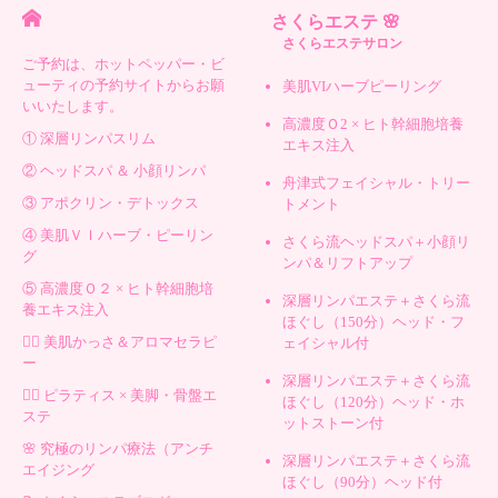
さくらエステ 🌸
さくらエステサロン
ご予約は、ホットペッパー・ビ
ューティの予約サイトからお願
美肌VIハーブピーリング
いいたします。
高濃度Ｏ2 × ヒト幹細胞培養
① 深層リンパスリム
エキス注入
② ヘッドスパ ＆ 小顔リンパ
舟津式フェイシャル・トリー
③ アポクリン・デトックス
トメント
④ 美肌ＶＩハーブ・ピーリン
さくら流ヘッドスパ＋小顔リ
グ
ンパ＆リフトアップ
⑤ 高濃度Ｏ２ × ヒト幹細胞培
深層リンパエステ＋さくら流
養エキス注入
ほぐし（150分）ヘッド・フ
💆‍♀️ 美肌かっさ＆アロマセラピ
ェイシャル付
ー
深層リンパエステ＋さくら流
🧘‍♀️ ピラティス × 美脚・骨盤エ
ほぐし（120分）ヘッド・ホ
ステ
ットストーン付
🌸 究極のリンパ療法（アンチ
深層リンパエステ＋さくら流
エイジング
ほぐし（90分）ヘッド付