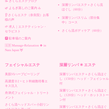
📝 さくらエステブログ
深層リンパエステ＋さくら流
🌿 よもぎ蒸しのご案内 ♨️
ほぐし（60分）
👂 さくらエステ（奈良院）お客
深層リンパスリム（部分集
様の声
中）コース
🌱 求人｜エステティシャン・
さくら流ボディケア（60分）
セラピスト
🅿️ 駐車場のご案内
🇬🇧 Massage-Relaxation 🍀 in
Nara Japan 🦌
フェイシャルエステ
深層リンパ ✳︎ エステ
美肌VIハーブピーリング
深層リンパエステ＋さくら流ほぐ
し（150分）ヘッド・フェイシャル
高濃度Ｏ2 × ヒト幹細胞培養エ
付
キス注入
深層リンパエステ＋さくら流ほぐ
舟津式フェイシャル・トリート
し（120分）ヘッド・ホットストー
メント
ン付
さくら流ヘッドスパ＋小顔リン
深層リンパエステ＋さくら流ほぐ