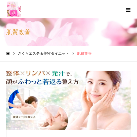
肌質改善
さくらエステ＆美容ダイエット
肌質改善
ホーム