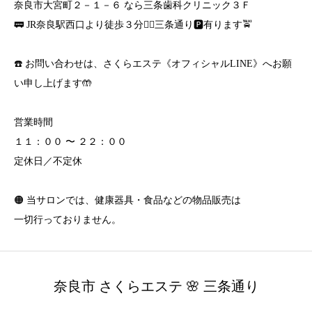
奈良市大宮町２－１－６ なら三条歯科クリニック３Ｆ
🚃 JR奈良駅西口より徒歩３分🚶‍♀️三条通り🅿️有ります🚖
☎️ お問い合わせは、さくらエステ《オフィシャルLINE》へお願
い申し上げます🤲
営業時間
１１：００ 〜 ２２：００
定休日／不定休
🟠 当サロンでは、健康器具・食品などの物品販売は
一切行っておりません。
奈良市 さくらエステ 🌸 三条通り