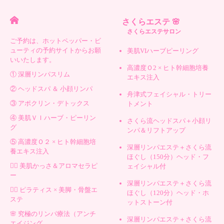
さくらエステ 🌸
さくらエステサロン
ご予約は、ホットペッパー・ビ
ューティの予約サイトからお願
美肌VIハーブピーリング
いいたします。
高濃度Ｏ2 × ヒト幹細胞培養
① 深層リンパスリム
エキス注入
② ヘッドスパ ＆ 小顔リンパ
舟津式フェイシャル・トリー
③ アポクリン・デトックス
トメント
④ 美肌ＶＩハーブ・ピーリン
さくら流ヘッドスパ＋小顔リ
グ
ンパ＆リフトアップ
⑤ 高濃度Ｏ２ × ヒト幹細胞培
深層リンパエステ＋さくら流
養エキス注入
ほぐし（150分）ヘッド・フ
💆‍♀️ 美肌かっさ＆アロマセラピ
ェイシャル付
ー
深層リンパエステ＋さくら流
🧘‍♀️ ピラティス × 美脚・骨盤エ
ほぐし（120分）ヘッド・ホ
ステ
ットストーン付
🌸 究極のリンパ療法（アンチ
深層リンパエステ＋さくら流
エイジング