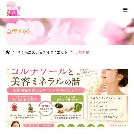
自律神経
さくらエステ＆美容ダイエット
自律神経
ホーム