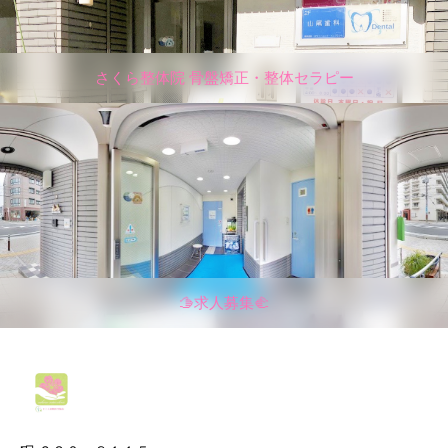
さくら整体院 骨盤矯正・整体セラピー
🫱求人募集🫲