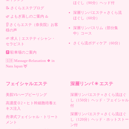
ほぐし（90分）ヘッド付
📝 さくらエステブログ
深層リンパエステ＋さくら流
🌿 よもぎ蒸しのご案内 ♨️
ほぐし（60分）
👂 さくらエステ（奈良院）お客
深層リンパスリム（部分集
様の声
中）コース
🌱 求人｜エステティシャン・
さくら流ボディケア（60分）
セラピスト
🅿️ 駐車場のご案内
🇬🇧 Massage-Relaxation 🍀 in
Nara Japan 🦌
フェイシャルエステ
深層リンパ ✳︎ エステ
美肌VIハーブピーリング
深層リンパエステ＋さくら流ほぐ
し（150分）ヘッド・フェイシャル
高濃度Ｏ2 × ヒト幹細胞培養エ
付
キス注入
深層リンパエステ＋さくら流ほぐ
舟津式フェイシャル・トリート
し（120分）ヘッド・ホットストー
メント
ン付