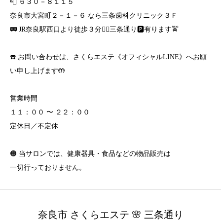
📮 ６３０－８１１５
奈良市大宮町２－１－６ なら三条歯科クリニック３Ｆ
🚃 JR奈良駅西口より徒歩３分🚶‍♀️三条通り🅿️有ります🚖
☎️ お問い合わせは、さくらエステ《オフィシャルLINE》へお願
い申し上げます🤲
営業時間
１１：００ 〜 ２２：００
定休日／不定休
🟠 当サロンでは、健康器具・食品などの物品販売は
一切行っておりません。
奈良市 さくらエステ 🌸 三条通り