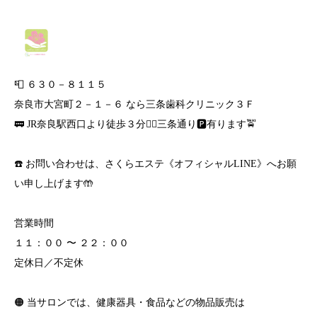
📮 ６３０－８１１５
奈良市大宮町２－１－６ なら三条歯科クリニック３Ｆ
🚃 JR奈良駅西口より徒歩３分🚶‍♀️三条通り🅿️有ります🚖
☎️ お問い合わせは、さくらエステ《オフィシャルLINE》へお願
い申し上げます🤲
営業時間
１１：００ 〜 ２２：００
定休日／不定休
🟠 当サロンでは、健康器具・食品などの物品販売は