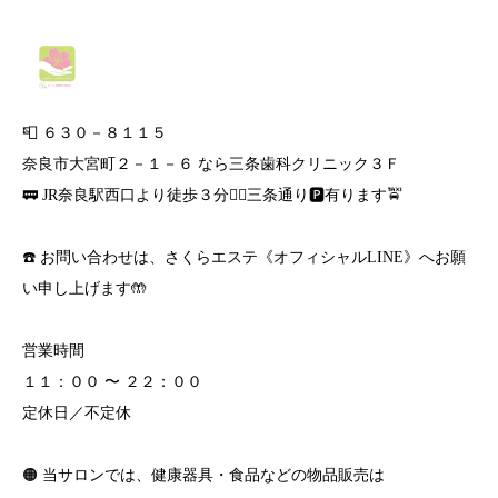
📮 ６３０－８１１５
奈良市大宮町２－１－６ なら三条歯科クリニック３Ｆ
🚃 JR奈良駅西口より徒歩３分🚶‍♀️三条通り🅿️有ります🚖
☎️ お問い合わせは、さくらエステ《オフィシャルLINE》へお願
い申し上げます🤲
営業時間
１１：００ 〜 ２２：００
定休日／不定休
🟠 当サロンでは、健康器具・食品などの物品販売は