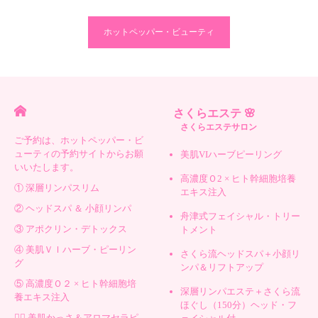
ホットペッパー・ビューティ
さくらエステ 🌸
さくらエステサロン
ご予約は、ホットペッパー・ビ
ューティの予約サイトからお願
美肌VIハーブピーリング
いいたします。
高濃度Ｏ2 × ヒト幹細胞培養
① 深層リンパスリム
エキス注入
② ヘッドスパ ＆ 小顔リンパ
舟津式フェイシャル・トリー
③ アポクリン・デトックス
トメント
④ 美肌ＶＩハーブ・ピーリン
さくら流ヘッドスパ＋小顔リ
グ
ンパ＆リフトアップ
⑤ 高濃度Ｏ２ × ヒト幹細胞培
深層リンパエステ＋さくら流
養エキス注入
ほぐし（150分）ヘッド・フ
💆‍♀️ 美肌かっさ＆アロマセラピ