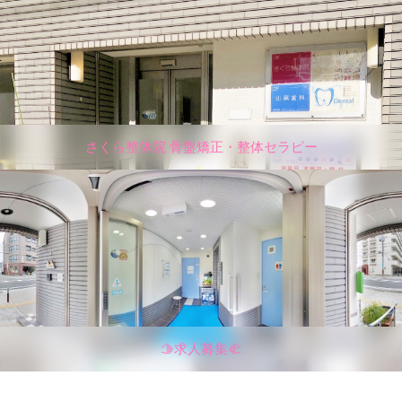
さくら整体院 骨盤矯正・整体セラピー
🫱求人募集🫲