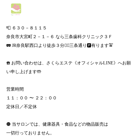
📮 ６３０－８１１５
奈良市大宮町２－１－６ なら三条歯科クリニック３Ｆ
🚃 JR奈良駅西口より徒歩３分🚶‍♀️三条通り🅿️有ります🚖
☎️ お問い合わせは、さくらエステ《オフィシャルLINE》へお願
い申し上げます🤲
営業時間
１１：００ 〜 ２２：００
定休日／不定休
🟠 当サロンでは、健康器具・食品などの物品販売は
一切行っておりません。