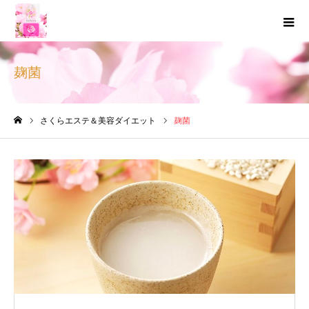
麹菌
さくらエステ＆美容ダイエット
麹菌
ホーム