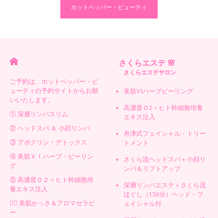
ホットペッパー・ビューティ
さくらエステ 🌸
さくらエステサロン
ご予約は、ホットペッパー・ビ
ューティの予約サイトからお願
美肌VIハーブピーリング
いいたします。
高濃度Ｏ2 × ヒト幹細胞培養
① 深層リンパスリム
エキス注入
② ヘッドスパ ＆ 小顔リンパ
舟津式フェイシャル・トリー
③ アポクリン・デトックス
トメント
④ 美肌ＶＩハーブ・ピーリン
さくら流ヘッドスパ＋小顔リ
グ
ンパ＆リフトアップ
⑤ 高濃度Ｏ２ × ヒト幹細胞培
深層リンパエステ＋さくら流
養エキス注入
ほぐし（150分）ヘッド・フ
💆‍♀️ 美肌かっさ＆アロマセラピ
ェイシャル付
ー