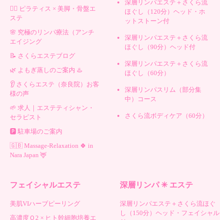
深層リンパエステ＋さくら流
🧘‍♀️ ピラティス × 美脚・骨盤エ
ほぐし（120分）ヘッド・ホ
ステ
ットストーン付
🌸 究極のリンパ療法（アンチ
深層リンパエステ＋さくら流
エイジング
ほぐし（90分）ヘッド付
📝 さくらエステブログ
深層リンパエステ＋さくら流
🌿 よもぎ蒸しのご案内 ♨️
ほぐし（60分）
👂 さくらエステ（奈良院）お客
深層リンパスリム（部分集
様の声
中）コース
🌱 求人｜エステティシャン・
さくら流ボディケア（60分）
セラピスト
🅿️ 駐車場のご案内
🇬🇧 Massage-Relaxation 🍀 in
Nara Japan 🦌
フェイシャルエステ
深層リンパ ✳︎ エステ
美肌VIハーブピーリング
深層リンパエステ＋さくら流ほぐ
し（150分）ヘッド・フェイシャル
高濃度Ｏ2 × ヒト幹細胞培養エ