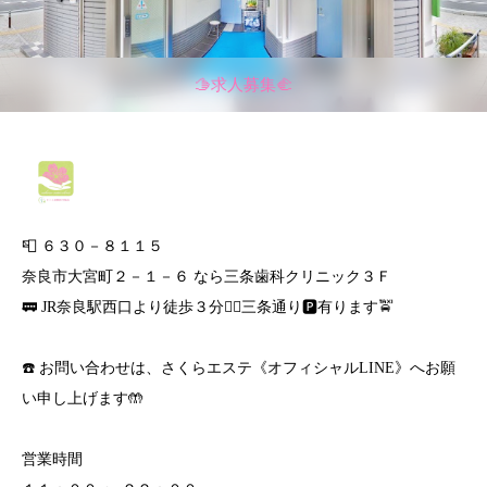
🫱求人募集🫲
📮 ６３０－８１１５
奈良市大宮町２－１－６ なら三条歯科クリニック３Ｆ
🚃 JR奈良駅西口より徒歩３分🚶‍♀️三条通り🅿️有ります🚖
☎️ お問い合わせは、さくらエステ《オフィシャルLINE》へお願
い申し上げます🤲
営業時間