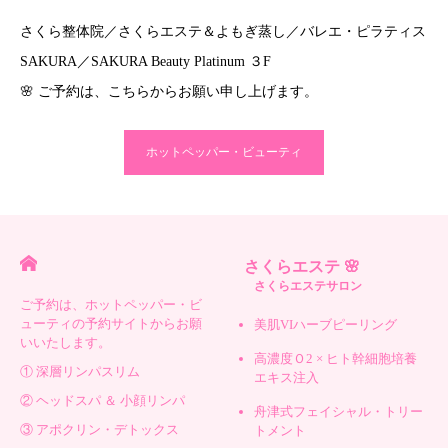
さくら整体院／さくらエステ＆よもぎ蒸し／バレエ・ピラティス
SAKURA／SAKURA Beauty Platinum ３F
🌸 ご予約は、こちらからお願い申し上げます。
ホットペッパー・ビューティ
さくらエステ 🌸
さくらエステサロン
ご予約は、ホットペッパー・ビ
ューティの予約サイトからお願
美肌VIハーブピーリング
いいたします。
高濃度Ｏ2 × ヒト幹細胞培養
① 深層リンパスリム
エキス注入
② ヘッドスパ ＆ 小顔リンパ
舟津式フェイシャル・トリー
③ アポクリン・デトックス
トメント