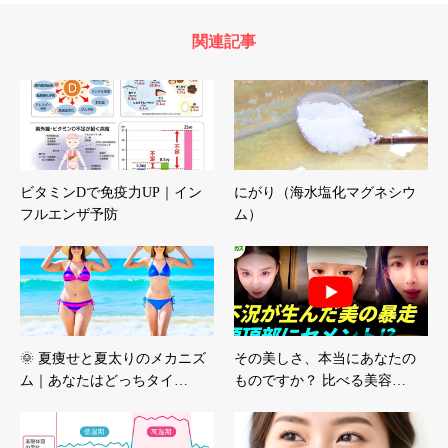
関連記事
ビタミンDで免疫力UP｜イン
にがり（海水塩化マグネシウ
フルエンザ予防
ム）
🌞 夏痩せと夏太りのメカニズ
その美しさ、本当にあなたの
ム｜あなたはどっちタイ…
ものですか？ 比べる美容…