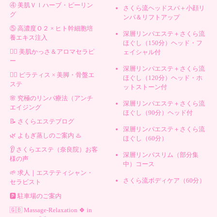
④ 美肌ＶＩハーブ・ピーリン
さくら流ヘッドスパ＋小顔リ
グ
ンパ＆リフトアップ
⑤ 高濃度Ｏ２ × ヒト幹細胞培
深層リンパエステ＋さくら流
養エキス注入
ほぐし（150分）ヘッド・フ
💆‍♀️ 美肌かっさ＆アロマセラピ
ェイシャル付
ー
深層リンパエステ＋さくら流
🧘‍♀️ ピラティス × 美脚・骨盤エ
ほぐし（120分）ヘッド・ホ
ステ
ットストーン付
🌸 究極のリンパ療法（アンチ
深層リンパエステ＋さくら流
エイジング
ほぐし（90分）ヘッド付
📝 さくらエステブログ
深層リンパエステ＋さくら流
🌿 よもぎ蒸しのご案内 ♨️
ほぐし（60分）
👂 さくらエステ（奈良院）お客
深層リンパスリム（部分集
様の声
中）コース
🌱 求人｜エステティシャン・
さくら流ボディケア（60分）
セラピスト
🅿️ 駐車場のご案内
🇬🇧 Massage-Relaxation 🍀 in