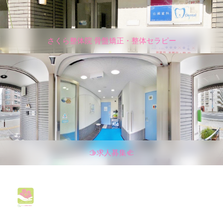
さくら整体院 骨盤矯正・整体セラピー
🫱求人募集🫲