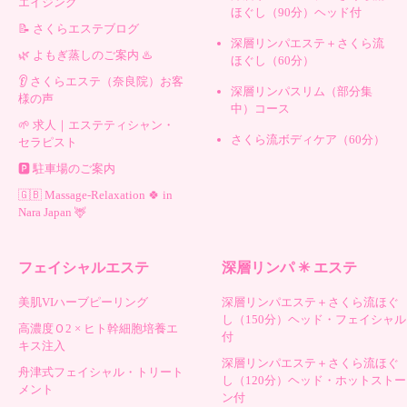
エイジング
ほぐし（90分）ヘッド付
📝 さくらエステブログ
深層リンパエステ＋さくら流
🌿 よもぎ蒸しのご案内 ♨️
ほぐし（60分）
👂 さくらエステ（奈良院）お客
深層リンパスリム（部分集
様の声
中）コース
🌱 求人｜エステティシャン・
さくら流ボディケア（60分）
セラピスト
🅿️ 駐車場のご案内
🇬🇧 Massage-Relaxation 🍀 in
Nara Japan 🦌
フェイシャルエステ
深層リンパ ✳︎ エステ
美肌VIハーブピーリング
深層リンパエステ＋さくら流ほぐ
し（150分）ヘッド・フェイシャル
高濃度Ｏ2 × ヒト幹細胞培養エ
付
キス注入
深層リンパエステ＋さくら流ほぐ
舟津式フェイシャル・トリート
し（120分）ヘッド・ホットストー
メント
ン付