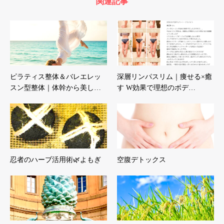
関連記事
ピラティス整体＆バレエレッ
深層リンパスリム｜痩せる×癒
スン型整体｜体幹から美し…
す W効果で理想のボデ…
忍者のハーブ活用術🌿よもぎ
空腹デトックス