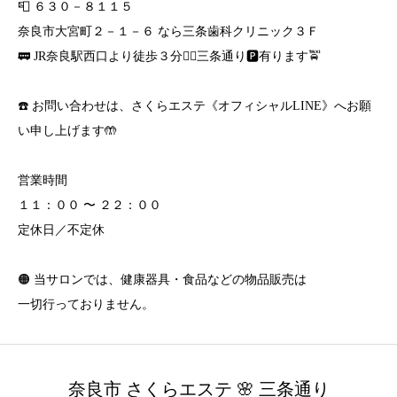
📮 ６３０－８１１５
奈良市大宮町２－１－６ なら三条歯科クリニック３Ｆ
🚃 JR奈良駅西口より徒歩３分🚶‍♀️三条通り🅿️有ります🚖
☎️ お問い合わせは、さくらエステ《オフィシャルLINE》へお願
い申し上げます🤲
営業時間
１１：００ 〜 ２２：００
定休日／不定休
🟠 当サロンでは、健康器具・食品などの物品販売は
一切行っておりません。
奈良市 さくらエステ 🌸 三条通り