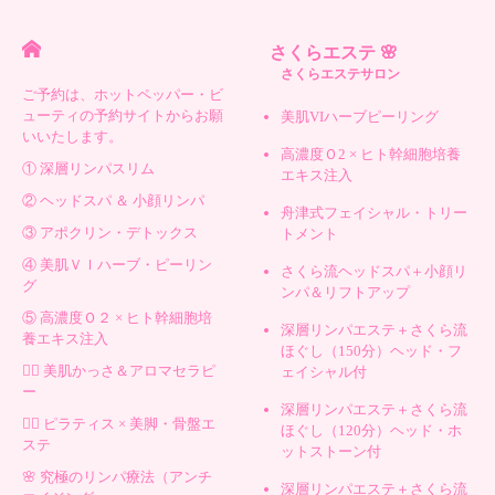
さくらエステ 🌸
さくらエステサロン
ご予約は、ホットペッパー・ビ
ューティの予約サイトからお願
美肌VIハーブピーリング
いいたします。
高濃度Ｏ2 × ヒト幹細胞培養
① 深層リンパスリム
エキス注入
② ヘッドスパ ＆ 小顔リンパ
舟津式フェイシャル・トリー
③ アポクリン・デトックス
トメント
④ 美肌ＶＩハーブ・ピーリン
さくら流ヘッドスパ＋小顔リ
グ
ンパ＆リフトアップ
⑤ 高濃度Ｏ２ × ヒト幹細胞培
深層リンパエステ＋さくら流
養エキス注入
ほぐし（150分）ヘッド・フ
💆‍♀️ 美肌かっさ＆アロマセラピ
ェイシャル付
ー
深層リンパエステ＋さくら流
🧘‍♀️ ピラティス × 美脚・骨盤エ
ほぐし（120分）ヘッド・ホ
ステ
ットストーン付
🌸 究極のリンパ療法（アンチ
深層リンパエステ＋さくら流