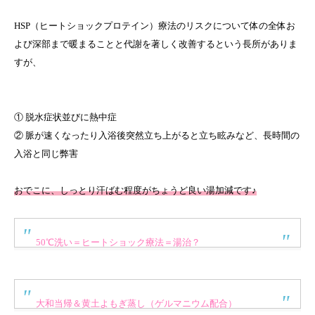
HSP（ヒートショックプロテイン）療法のリスクについて体の全体お
よび深部まで暖まることと代謝を著しく改善するという長所がありま
すが、
① 脱水症状並びに熱中症
② 脈が速くなったり入浴後突然立ち上がると立ち眩みなど、長時間の
入浴と同じ弊害
おでこに、しっとり汗ばむ程度がちょうど良い湯加減です♪
50℃洗い＝ヒートショック療法＝湯治？
大和当帰＆黄土よもぎ蒸し（ゲルマニウム配合）