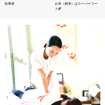
松果体
お米（籾米）はスーパーフー
ド🌾