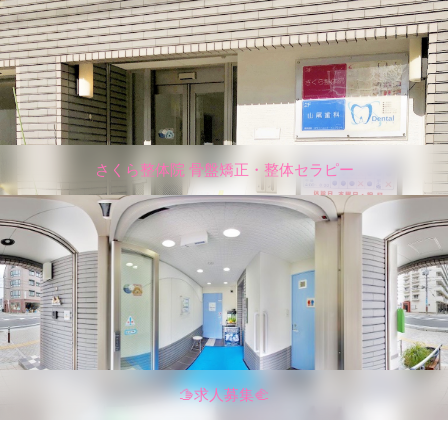
さくら整体院 骨盤矯正・整体セラピー
🫱求人募集🫲