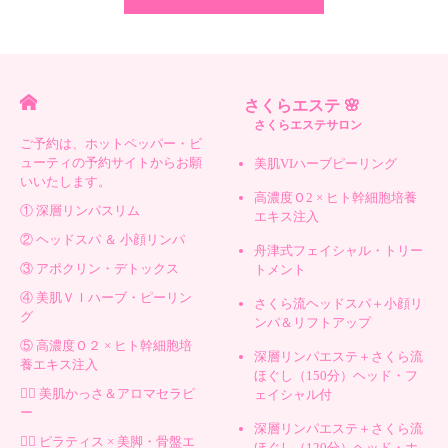
さくらエステ 🌸
さくらエステサロン
ご予約は、ホットペッパー・ビ
ューティの予約サイトからお願
美肌VIハーブピーリング
いいたします。
高濃度Ｏ2 × ヒト幹細胞培養
① 深層リンパスリム
エキス注入
② ヘッドスパ ＆ 小顔リンパ
舟津式フェイシャル・トリー
③ アポクリン・デトックス
トメント
④ 美肌ＶＩハーブ・ピーリン
さくら流ヘッドスパ＋小顔リ
グ
ンパ＆リフトアップ
⑤ 高濃度Ｏ２ × ヒト幹細胞培
深層リンパエステ＋さくら流
養エキス注入
ほぐし（150分）ヘッド・フ
💆‍♀️ 美肌かっさ＆アロマセラピ
ェイシャル付
ー
深層リンパエステ＋さくら流
🧘‍♀️ ピラティス × 美脚・骨盤エ
ほぐし（120分）ヘッド・ホ