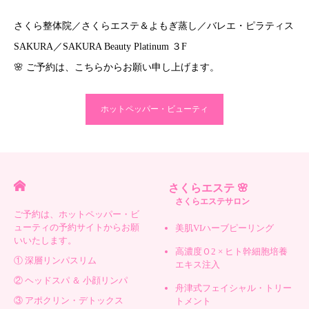
さくら整体院／さくらエステ＆よもぎ蒸し／バレエ・ピラティス
SAKURA／SAKURA Beauty Platinum ３F
🌸 ご予約は、こちらからお願い申し上げます。
ホットペッパー・ビューティ
さくらエステ 🌸
さくらエステサロン
ご予約は、ホットペッパー・ビ
ューティの予約サイトからお願
美肌VIハーブピーリング
いいたします。
高濃度Ｏ2 × ヒト幹細胞培養
① 深層リンパスリム
エキス注入
② ヘッドスパ ＆ 小顔リンパ
舟津式フェイシャル・トリー
③ アポクリン・デトックス
トメント