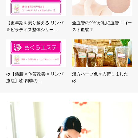
【更年期を乗り越える リンパ
全血管の99%が毛細血管！ゴー
＆ピラティス整体シリー…
スト血管？
🌿【薬膳 × 体質改善 × リンパ
漢方ハーブ色々入荷しました
療法】④ 四季の…
🌿