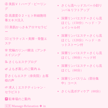
④ 美肌ＶＩハーブ・ピーリン
さくら流ヘッドスパ＋小顔リ
グ
ンパ＆リフトアップ
⑤ 高濃度Ｏ２ × ヒト幹細胞培
深層リンパエステ＋さくら流
養エキス注入
ほぐし（150分）ヘッド・フ
💆‍♀️ 美肌かっさ＆アロマセラピ
ェイシャル付
ー
深層リンパエステ＋さくら流
🧘‍♀️ ピラティス × 美脚・骨盤エ
ほぐし（120分）ヘッド・ホ
ステ
ットストーン付
🌸 究極のリンパ療法（アンチ
深層リンパエステ＋さくら流
エイジング
ほぐし（90分）ヘッド付
📝 さくらエステブログ
深層リンパエステ＋さくら流
🌿 よもぎ蒸しのご案内 ♨️
ほぐし（60分）
👂 さくらエステ（奈良院）お客
深層リンパスリム（部分集
様の声
中）コース
🌱 求人｜エステティシャン・
さくら流ボディケア（60分）
セラピスト
🅿️ 駐車場のご案内
🇬🇧 Massage-Relaxation 🍀 in