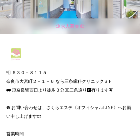
🫱求人募集🫲
📮 ６３０－８１１５
奈良市大宮町２－１－６ なら三条歯科クリニック３Ｆ
🚃 JR奈良駅西口より徒歩３分🚶‍♀️三条通り🅿️有ります🚖
☎️ お問い合わせは、さくらエステ《オフィシャルLINE》へお願
い申し上げます🤲
営業時間