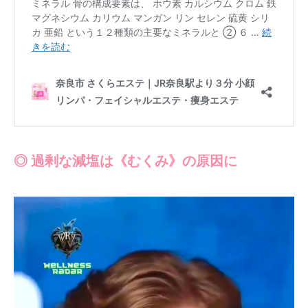
◎ 過剰な減塩は《むくみ》の原因に