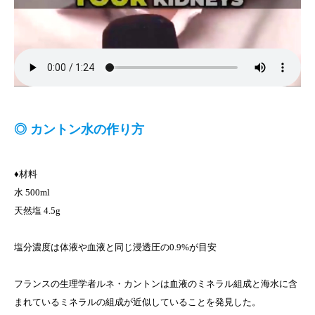
◎ カントン水の作り方
♦材料
水 500ml
天然塩 4.5g
塩分濃度は体液や血液と同じ浸透圧の0.9%が目安
フランスの生理学者ルネ・カントンは血液のミネラル組成と海水に含
まれているミネラルの組成が近似していることを発見した。