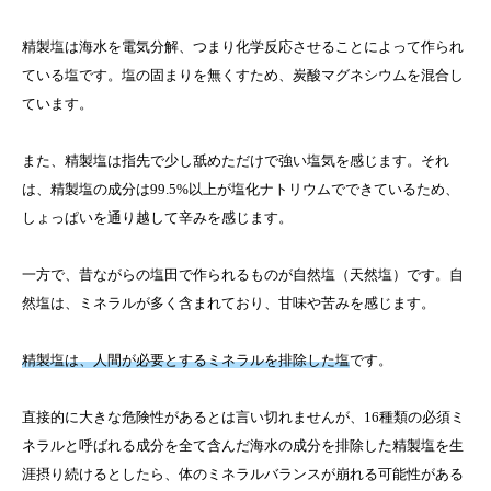
精製塩は海水を電気分解、つまり化学反応させることによって作られ
ている塩です。塩の固まりを無くすため、炭酸マグネシウムを混合し
ています。
また、精製塩は指先で少し舐めただけで強い塩気を感じます。それ
は、精製塩の成分は99.5%以上が塩化ナトリウムでできているため、
しょっぱいを通り越して辛みを感じます。
一方で、昔ながらの塩田で作られるものが自然塩（天然塩）です。自
然塩は、ミネラルが多く含まれており、甘味や苦みを感じます。
精製塩は、人間が必要とするミネラルを排除した塩
です。
直接的に大きな危険性があるとは言い切れませんが、16種類の必須ミ
ネラルと呼ばれる成分を全て含んだ海水の成分を排除した精製塩を生
涯摂り続けるとしたら、体のミネラルバランスが崩れる可能性がある