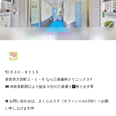
🫱求人募集🫲
📮 ６３０－８１１５
奈良市大宮町２－１－６ なら三条歯科クリニック３Ｆ
🚃 JR奈良駅西口より徒歩３分🚶‍♀️三条通り🅿️有ります🚖
☎️ お問い合わせは、さくらエステ《オフィシャルLINE》へお願
い申し上げます🤲