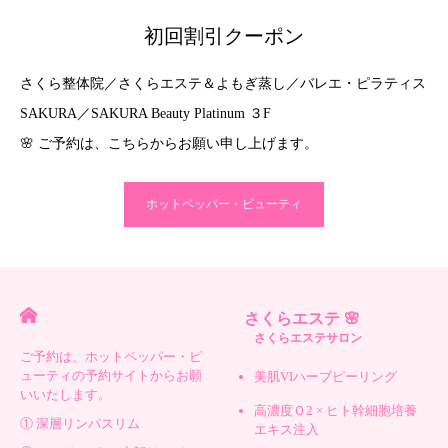
初回割引クーポン
さくら整体院／さくらエステ＆よもぎ蒸し／バレエ・ピラティス
SAKURA／SAKURA Beauty Platinum ３F
🌸 ご予約は、こちらからお願い申し上げます。
ホットペッパー・ビューティ
さくらエステ 🌸
さくらエステサロン
ご予約は、ホットペッパー・ビ
ューティの予約サイトからお願
美肌VIハーブピーリング
いいたします。
高濃度Ｏ2 × ヒト幹細胞培養
① 深層リンパスリム
エキス注入