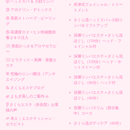
② ヘッドスパ ＆ 小顔リンパ
舟津式フェイシャル・トリー
③ アポクリン・デトックス
トメント
④ 美肌ＶＩハーブ・ピーリン
さくら流ヘッドスパ＋小顔リ
グ
ンパ＆リフトアップ
⑤ 高濃度Ｏ２ × ヒト幹細胞培
深層リンパエステ＋さくら流
養エキス注入
ほぐし（150分）ヘッド・フ
💆‍♀️ 美肌かっさ＆アロマセラピ
ェイシャル付
ー
深層リンパエステ＋さくら流
🧘‍♀️ ピラティス × 美脚・骨盤エ
ほぐし（120分）ヘッド・ホ
ステ
ットストーン付
🌸 究極のリンパ療法（アンチ
深層リンパエステ＋さくら流
エイジング
ほぐし（90分）ヘッド付
📝 さくらエステブログ
深層リンパエステ＋さくら流
🌿 よもぎ蒸しのご案内 ♨️
ほぐし（60分）
👂 さくらエステ（奈良院）お客
深層リンパスリム（部分集
様の声
中）コース
🌱 求人｜エステティシャン・
さくら流ボディケア（60分）
セラピスト