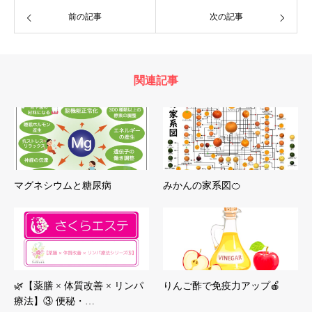
前の記事
次の記事
関連記事
マグネシウムと糖尿病
みかんの家系図🍊
🌿【薬膳 × 体質改善 × リンパ
りんご酢で免疫力アップ🍎
療法】③ 便秘・…