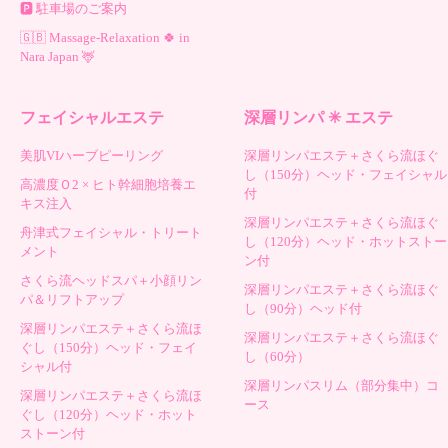
🅿️ 駐車場のご案内
🇬🇧 Massage-Relaxation 🍀 in
Nara Japan 🦌
フェイシャルエステ
深層リンパ ✳︎ エステ
美肌VIハーブピーリング
深層リンパエステ＋さくら流ほぐ
し（150分）ヘッド・フェイシャル
高濃度Ｏ2 × ヒト幹細胞培養エ
付
キス注入
深層リンパエステ＋さくら流ほぐ
舟津式フェイシャル・トリート
し（120分）ヘッド・ホットストー
メント
ン付
さくら流ヘッドスパ＋小顔リン
深層リンパエステ＋さくら流ほぐ
パ＆リフトアップ
し（90分）ヘッド付
深層リンパエステ＋さくら流ほ
深層リンパエステ＋さくら流ほぐ
ぐし（150分）ヘッド・フェイ
し（60分）
シャル付
深層リンパスリム（部分集中）コ
深層リンパエステ＋さくら流ほ
ース
ぐし（120分）ヘッド・ホット
ストーン付