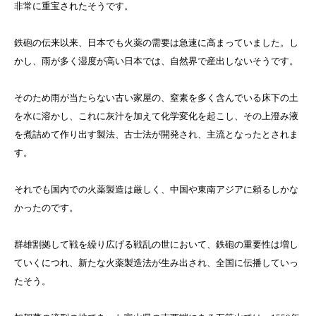
非常に重宝されたそうです。
鉄砲の伝来以来、日本でも火薬の需要は急速に高まっていました。し
かし、雨が多く湿度が高い日本では、自然界で産出しないそうです。
そのため雨が当たらない古い家屋の、窒素を多く含んでいる床下の土
を水に溶かし、これに灰汁を加えて化学変化を起こし、その上澄み液
を煮詰めて作り出す製法、古士法が開発され、主流となったとされま
す。
それでも国内での火薬製造は厳しく、中国や東南アジアに頼るしかな
かったのです。
群雄割拠して戦を繰り広げる戦乱の世において、鉄砲の重要性は増し
ていくにつれ、新たな火薬製造法が生み出され、全国に伝播していっ
たそう。