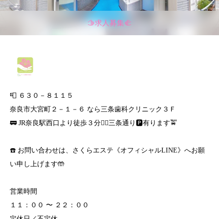
🫱求人募集🫲
📮 ６３０－８１１５
奈良市大宮町２－１－６ なら三条歯科クリニック３Ｆ
🚃 JR奈良駅西口より徒歩３分🚶‍♀️三条通り🅿️有ります🚖
☎️ お問い合わせは、さくらエステ《オフィシャルLINE》へお願
い申し上げます🤲
営業時間
１１：００ 〜 ２２：００
定休日／不定休