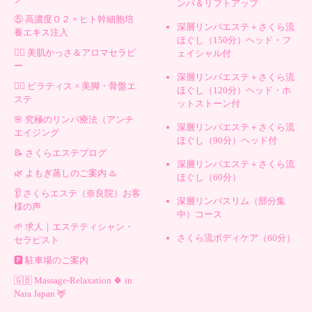
ンパ＆リフトアップ
⑤ 高濃度Ｏ２ × ヒト幹細胞培
深層リンパエステ＋さくら流
養エキス注入
ほぐし（150分）ヘッド・フ
💆‍♀️ 美肌かっさ＆アロマセラピ
ェイシャル付
ー
深層リンパエステ＋さくら流
🧘‍♀️ ピラティス × 美脚・骨盤エ
ほぐし（120分）ヘッド・ホ
ステ
ットストーン付
🌸 究極のリンパ療法（アンチ
深層リンパエステ＋さくら流
エイジング
ほぐし（90分）ヘッド付
📝 さくらエステブログ
深層リンパエステ＋さくら流
🌿 よもぎ蒸しのご案内 ♨️
ほぐし（60分）
👂 さくらエステ（奈良院）お客
深層リンパスリム（部分集
様の声
中）コース
🌱 求人｜エステティシャン・
さくら流ボディケア（60分）
セラピスト
🅿️ 駐車場のご案内
🇬🇧 Massage-Relaxation 🍀 in
Nara Japan 🦌