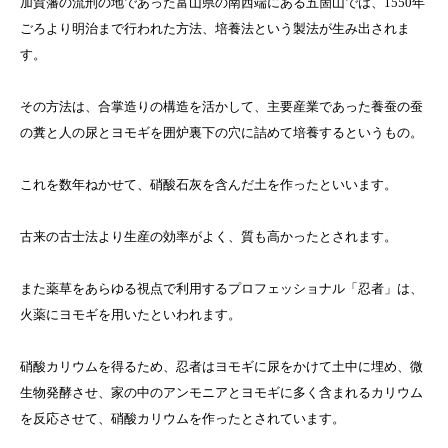
加賀藩の流刑の地であった富山県の南西端にある五箇山では、1550年
ごろより明治まで行われた方法、培養法という製法が生み出されま
す。
その方法は、合掌造りの構造を活かして、主要産業であった養蚕の蚕
の糞と人の尿とヨモギを囲炉裏下の穴に詰めて培養するというもの。
これを数年ねかせて、硝酸石灰を含んだ土を作ったといいます。
古来の古士法より生産の効率がよく、質も高かったとされます。
また薬草をあらゆる視点で利用するプロフェッショナル「忍者」は、
火薬にヨモギを用いたといわれます。
硝酸カリウムを得るため、忍者はヨモギに尿をかけて土中に埋め、微
生物発酵させ、家の中のアンモニアとヨモギに多く含まれるカリウム
を反応させて、硝酸カリウムを作ったとされています。