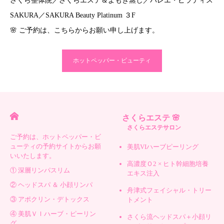
さくら整体院／さくらエステ＆よもぎ蒸し／バレエ・ピラティス
SAKURA／SAKURA Beauty Platinum ３F
🌸 ご予約は、こちらからお願い申し上げます。
ホットペッパー・ビューティ
さくらエステ 🌸
さくらエステサロン
ご予約は、ホットペッパー・ビ
ューティの予約サイトからお願
美肌VIハーブピーリング
いいたします。
高濃度Ｏ2 × ヒト幹細胞培養
① 深層リンパスリム
エキス注入
② ヘッドスパ ＆ 小顔リンパ
舟津式フェイシャル・トリー
③ アポクリン・デトックス
トメント
④ 美肌ＶＩハーブ・ピーリン
さくら流ヘッドスパ＋小顔リ
グ