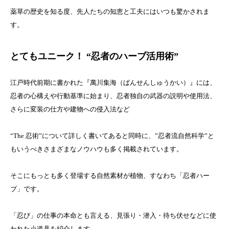
薬草の歴史を知る度、先人たちの知恵と工夫にはいつも驚かされま
す。
とてもユニーク！ “忍者のハーブ活用術”
江戸時代前期に書かれた『萬川集海（ばんせんしゅうかい）』には、
忍者の心構えや行動基準に始まり、忍者独自の武器の説明や使用法、
さらに変装の仕方や建物への侵入法など
“The 忍術”について詳しく書いてあると同時に、”忍者流自然科学”と
もいうべきさまざまなノウハウも多く掲載されています。
そこにもっとも多く登場する自然素材が植物、すなわち「忍者ハー
ブ」です。
「忍び」の仕事の本命とも言える、見張り・潜入・待ち伏せなどに使
われた小道具を紹介します。