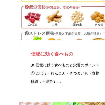
ー・
リン
ス
リン
ビュ
パ
グ
ーテ
ィの
便秘に効く食べもの
予約
🌿 便秘に効く食べものと栄養のポイント
① ごぼう・れんこん・さつまいも（食物
サイ
繊維：不溶性）…
トか
らお