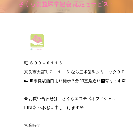
さくら姿整医学協会 認定セラピスト
📮 ６３０－８１１５
奈良市大宮町２－１－６ なら三条歯科クリニック３Ｆ
🚃 JR奈良駅西口より徒歩３分🚶‍♀️三条通り🅿️有ります🚖
☎️ お問い合わせは、さくらエステ《オフィシャル
LINE》へお願い申し上げます🤲
営業時間