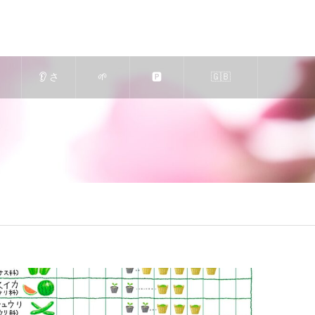
👂 さ
🌱
🅿️
🇬🇧
も
くら
求人
駐車
Massage-
蒸
エス
｜エ
場の
Relaxation
の
テ
ステ
ご案
🍀 in Nara
案
（奈
ティ
内
Japan 🦌
♨️
良
シャ