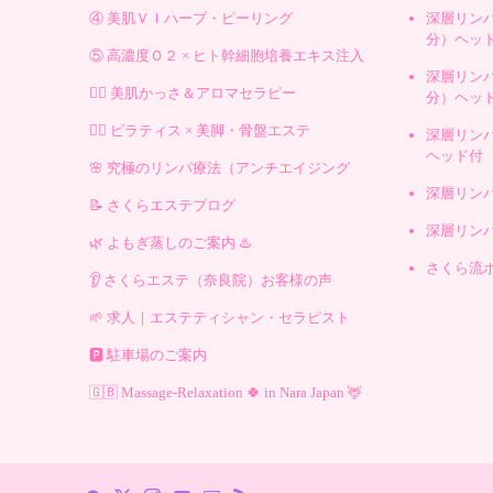
④ 美肌ＶＩハーブ・ピーリング
深層リンパ
分）ヘッ
⑤ 高濃度Ｏ２ × ヒト幹細胞培養エキス注入
深層リンパ
💆‍♀️ 美肌かっさ＆アロマセラピー
分）ヘッ
🧘‍♀️ ピラティス × 美脚・骨盤エステ
深層リン
ヘッド付
🌸 究極のリンパ療法（アンチエイジング
深層リン
📝 さくらエステブログ
深層リン
🌿 よもぎ蒸しのご案内 ♨️
さくら流ボ
👂 さくらエステ（奈良院）お客様の声
🌱 求人｜エステティシャン・セラピスト
🅿️ 駐車場のご案内
🇬🇧 Massage-Relaxation 🍀 in Nara Japan 🦌