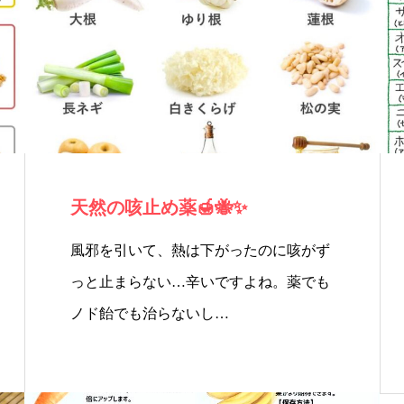
胞培
ラピ
骨盤
ンチ
養エ
ー
エス
エイ
キス
テ
ジン
注入
グ
天然の咳止め薬🍯🐝✨
風邪を引いて、熱は下がったのに咳がず
っと止まらない…辛いですよね。薬でも
ノド飴でも治らないし…