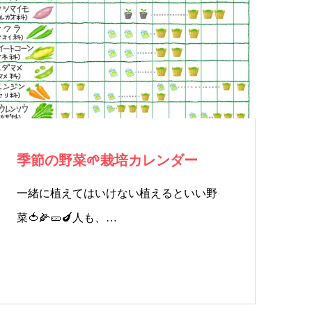
院）
ン・
お客
セラ
様の
ピス
声
ト
季節の野菜🌱栽培カレンダー
一緒に植えてはいけない植えるといい野
菜🍅🌽🥒🍆人も、…