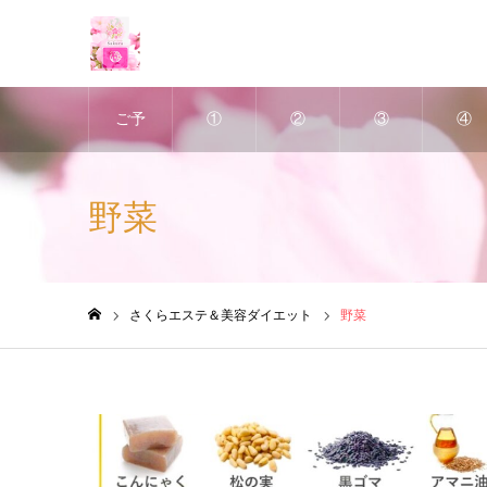
ご予
①
②
③
④
約
深層
ヘッ
アポ
美肌
野菜
は、
リン
ドス
クリ
ＶＩ
ホッ
パス
パ
ン・
ハー
さくらエステ＆美容ダイエット
野菜
ホーム
トペ
リム
＆
デト
ブ・
ッパ
小顔
ック
ピー