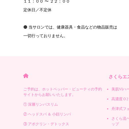
１１：００ 〜 ２２：００
定休日／不定休
🟠 当サロンでは、健康器具・食品などの物品販売は
一切行っておりません。
HOME
さくらエス
ご予約は、ホットペッパー・ビューティの予約
美肌VIハ
サイトからお願いいたします。
高濃度Ｏ2
① 深層リンパスリム
舟津式フ
② ヘッドスパ ＆ 小顔リンパ
さくら流
③ アポクリン・デトックス
ップ