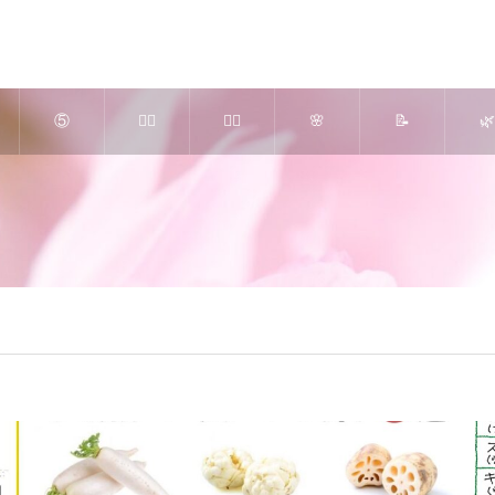
⑤
💆‍♀️
🧘‍♀️
🌸
📝
🌿
高濃
美肌
ピラ
究極
さく
よ
度Ｏ
かっ
ティ
のリ
らエ
ぎ
２ ×
さ＆
ス ×
ンパ
ステ
し
ヒト
アロ
美
療法
ブロ
ご
幹細
マセ
脚・
（ア
グ
内 