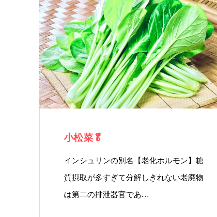
願い
いた
しま
す。
小松菜🥬
インシュリンの別名【老化ホルモン】糖
質摂取が多すぎて分解しきれない老廃物
は第二の排泄器官であ…