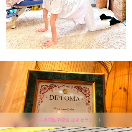
さくら姿整医学協会 認定セラピスト