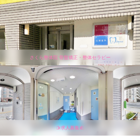
さくら整体院 骨盤矯正・整体セラピー
🫱求人募集🫲