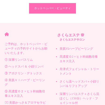
ホットペッパー・ビューティ
さくらエステ 🌸
さくらエステサロン
ご予約は、ホットペッパー・ビ
ューティの予約サイトからお願
美肌VIハーブピーリング
いいたします。
高濃度Ｏ2 × ヒト幹細胞培養
① 深層リンパスリム
エキス注入
② ヘッドスパ ＆ 小顔リンパ
舟津式フェイシャル・トリー
③ アポクリン・デトックス
トメント
④ 美肌ＶＩハーブ・ピーリン
さくら流ヘッドスパ＋小顔リ
グ
ンパ＆リフトアップ
⑤ 高濃度Ｏ２ × ヒト幹細胞培
深層リンパエステ＋さくら流
養エキス注入
ほぐし（150分）ヘッド・フ
💆‍♀️ 美肌かっさ＆アロマセラピ
ェイシャル付