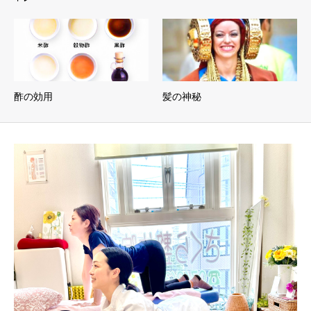
酢の効用
髪の神秘