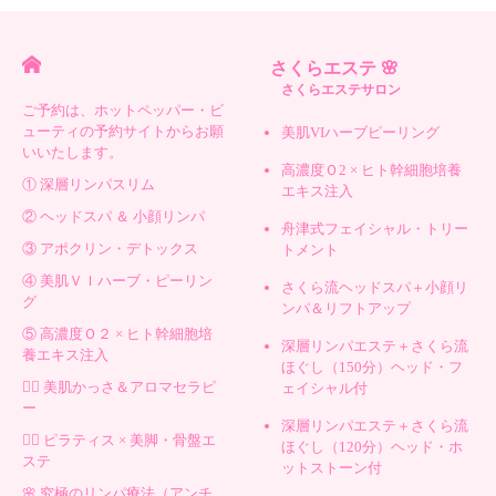
さくらエステ 🌸
さくらエステサロン
ご予約は、ホットペッパー・ビ
ューティの予約サイトからお願
美肌VIハーブピーリング
いいたします。
高濃度Ｏ2 × ヒト幹細胞培養
① 深層リンパスリム
エキス注入
② ヘッドスパ ＆ 小顔リンパ
舟津式フェイシャル・トリー
③ アポクリン・デトックス
トメント
④ 美肌ＶＩハーブ・ピーリン
さくら流ヘッドスパ＋小顔リ
グ
ンパ＆リフトアップ
⑤ 高濃度Ｏ２ × ヒト幹細胞培
深層リンパエステ＋さくら流
養エキス注入
ほぐし（150分）ヘッド・フ
💆‍♀️ 美肌かっさ＆アロマセラピ
ェイシャル付
ー
深層リンパエステ＋さくら流
🧘‍♀️ ピラティス × 美脚・骨盤エ
ほぐし（120分）ヘッド・ホ
ステ
ットストーン付
🌸 究極のリンパ療法（アンチ