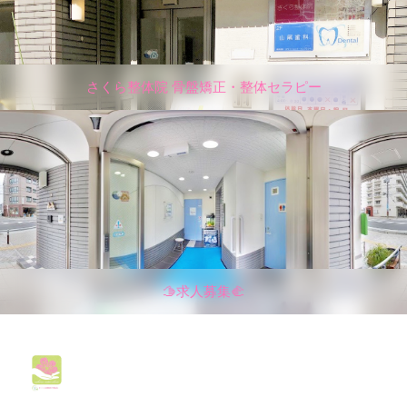
さくら整体院 骨盤矯正・整体セラピー
🫱求人募集🫲