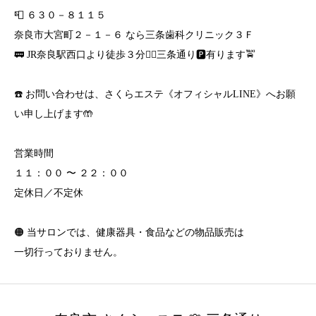
📮 ６３０－８１１５
奈良市大宮町２－１－６ なら三条歯科クリニック３Ｆ
🚃 JR奈良駅西口より徒歩３分🚶‍♀️三条通り🅿️有ります🚖
☎️ お問い合わせは、さくらエステ《オフィシャルLINE》へお願
い申し上げます🤲
営業時間
１１：００ 〜 ２２：００
定休日／不定休
🟠 当サロンでは、健康器具・食品などの物品販売は
一切行っておりません。