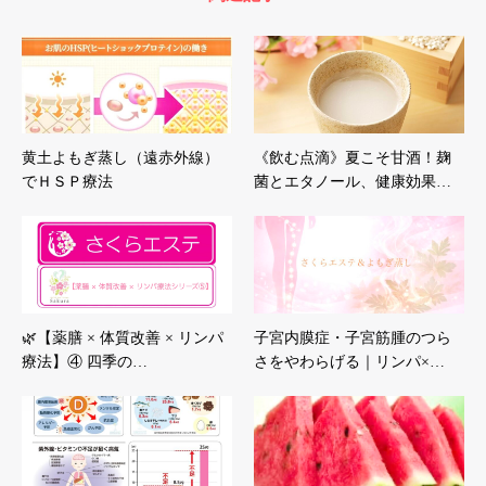
黄土よもぎ蒸し（遠赤外線）
《飲む点滴》夏こそ甘酒！麹
でＨＳＰ療法
菌とエタノール、健康効果…
🌿【薬膳 × 体質改善 × リンパ
子宮内膜症・子宮筋腫のつら
療法】④ 四季の…
さをやわらげる｜リンパ×…