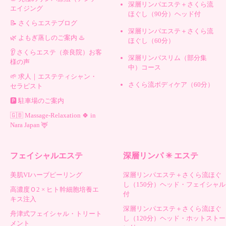
深層リンパエステ＋さくら流
エイジング
ほぐし（90分）ヘッド付
📝 さくらエステブログ
深層リンパエステ＋さくら流
🌿 よもぎ蒸しのご案内 ♨️
ほぐし（60分）
👂 さくらエステ（奈良院）お客
深層リンパスリム（部分集
様の声
中）コース
🌱 求人｜エステティシャン・
さくら流ボディケア（60分）
セラピスト
🅿️ 駐車場のご案内
🇬🇧 Massage-Relaxation 🍀 in
Nara Japan 🦌
フェイシャルエステ
深層リンパ ✳︎ エステ
美肌VIハーブピーリング
深層リンパエステ＋さくら流ほぐ
し（150分）ヘッド・フェイシャル
高濃度Ｏ2 × ヒト幹細胞培養エ
付
キス注入
深層リンパエステ＋さくら流ほぐ
舟津式フェイシャル・トリート
し（120分）ヘッド・ホットストー
メント