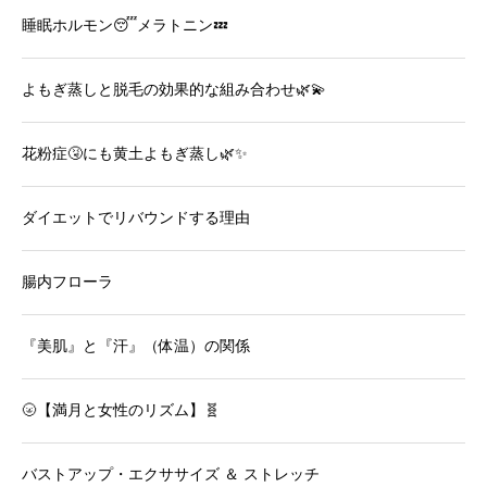
睡眠ホルモン😴メラトニン💤
よもぎ蒸しと脱毛の効果的な組み合わせ🌿💫
花粉症🤧にも黄土よもぎ蒸し🌿✨
ダイエットでリバウンドする理由
腸内フローラ
『美肌』と『汗』（体温）の関係
🌝【満月と女性のリズム】🧬
バストアップ・エクササイズ ＆ ストレッチ