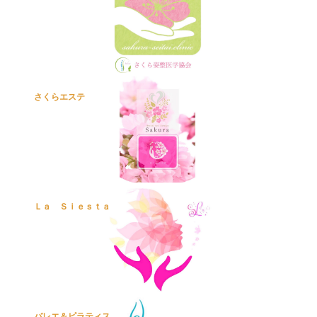
さくらエステ
Ｌａ Ｓｉｅｓｔａ
バレエ＆ピラティス