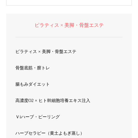
案されたのが「バレエ整体」です。 バ
レリーナの姿勢が美しかったり、 人間
技と思えないような可動域でしなやか
ピラティス × 美脚・骨盤エステ
に動けたりするのは、 クラシックバレ
エのレッスン自体が、 正しく行えば筋
肉や関節がその人にとっての正しい位
置、 よい位置に整えるようになってい
ピラティス × 美脚・骨盤エステ
るからなのです。
骨盤底筋・膣トレ
腸もみダイエット
高濃度O2 × ヒト幹細胞培養エキス注入
Ｖiハーブ・ピーリング
ハーブセラピー（黄土よもぎ蒸し）