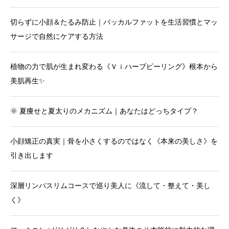
切らずに小顔＆たるみ防止｜バッカルファットを生活習慣とマッ
サージで自然にケアする方法
植物の力で肌が生まれ変わる《Ｖｉハーブピーリング》根本から
美肌再生✨
🌞 夏痩せと夏太りのメカニズム｜あなたはどっちタイプ？
小顔矯正の真実｜骨を小さくするのではなく《本来の美しさ》を
引き出します
深層リンパスリムコースで巡り美人に《流して・整えて・美し
く》