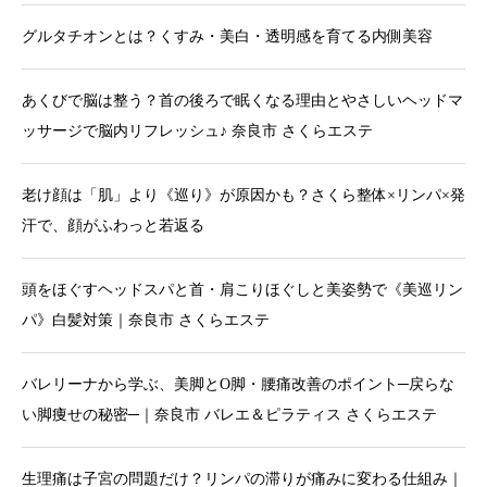
グルタチオンとは？くすみ・美白・透明感を育てる内側美容
あくびで脳は整う？首の後ろで眠くなる理由とやさしいヘッドマ
ッサージで脳内リフレッシュ♪ 奈良市 さくらエステ
老け顔は「肌」より《巡り》が原因かも？さくら整体×リンパ×発
汗で、顔がふわっと若返る
頭をほぐすヘッドスパと首・肩こりほぐしと美姿勢で《美巡リン
パ》白髪対策｜奈良市 さくらエステ
バレリーナから学ぶ、美脚とO脚・腰痛改善のポイント─戻らな
い脚痩せの秘密─｜奈良市 バレエ＆ピラティス さくらエステ
生理痛は子宮の問題だけ？リンパの滞りが痛みに変わる仕組み｜