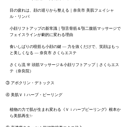
目の疲れは、顔の巡りから整える｜奈良市 美肌フェイシャ
ル・リンパ
小顔リフトアップの新常識｜顎舌骨筋＆顎二腹筋マッサージで
フェイスラインが劇的に変わる理由
食いしばりの咬筋も小顔の鍵 — 力を抜くだけで、笑顔はもっ
と美しくなる — 奈良市 さくらエステ
さくら流 🌸 頭筋マッサージ＆小顔リフトアップ｜さくらエス
テ（奈良院）
③ アポクリン・デトックス
④ 美肌ＶＩハーブ・ピーリング
植物の力で肌が生まれ変わる《Ｖｉハーブピーリング》根本か
ら美肌再生✨