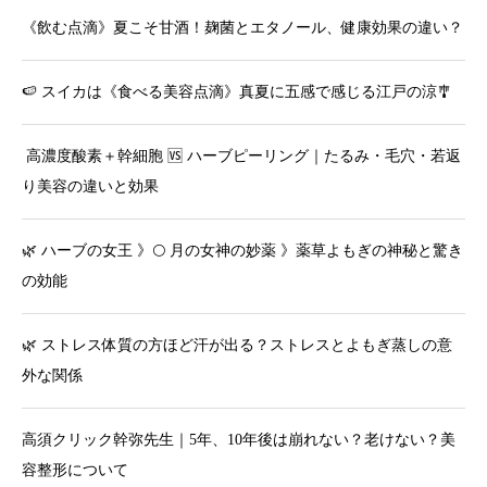
《飲む点滴》夏こそ甘酒！麹菌とエタノール、健康効果の違い？
🍉 スイカは《食べる美容点滴》真夏に五感で感じる江戸の涼🎐
高濃度酸素＋幹細胞 🆚 ハーブピーリング｜たるみ・毛穴・若返
り美容の違いと効果
🌿 ハーブの女王 》🌕 月の女神の妙薬 》薬草よもぎの神秘と驚き
の効能
🌿 ストレス体質の方ほど汗が出る？ストレスとよもぎ蒸しの意
外な関係
高須クリック幹弥先生｜5年、10年後は崩れない？老けない？美
容整形について