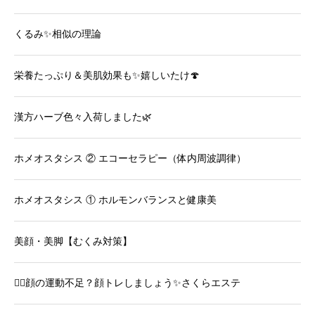
くるみ✨相似の理論
栄養たっぷり＆美肌効果も✨嬉しいたけ🍄
漢方ハーブ色々入荷しました🌿
ホメオスタシス ② エコーセラピー（体内周波調律）
ホメオスタシス ① ホルモンバランスと健康美
美顔・美脚【むくみ対策】
💆‍♀️顔の運動不足？顔トレしましょう✨さくらエステ