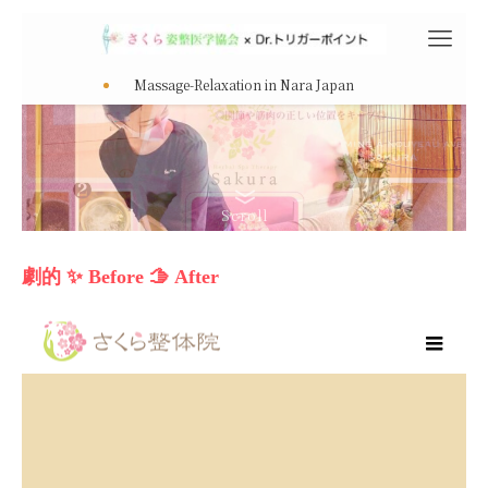
劇的 ✨ Before 🫱 After