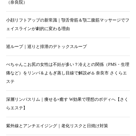
（奈良院）
小顔リフトアップの新常識｜顎舌骨筋＆顎二腹筋マッサージでフ
ェイスラインが劇的に変わる理由
巡ループ｜巡りと排泄のデトックスループ
ぺちゃんこお尻の女性は不妊が多い？冷えとの関係（PMS・生理
痛など）をリンパ＆よもぎ蒸し目線で解説🌿♨️ 奈良市 さくらエ
ステ
深層リンパスリム｜痩せる×癒す W効果で理想のボディへ【さく
らエステ】
紫外線とアンチエイジング｜老化リスクと日焼け対策