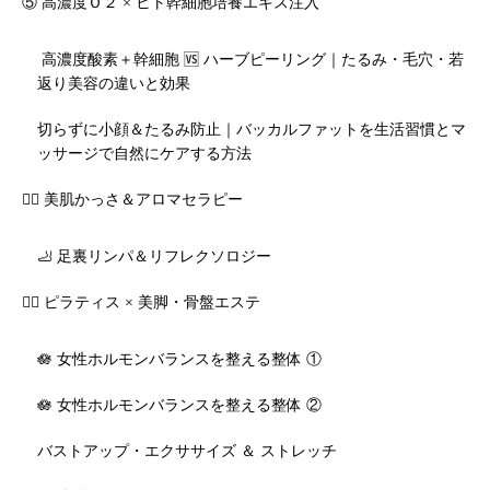
⑤ 高濃度Ｏ２ × ヒト幹細胞培養エキス注入
高濃度酸素＋幹細胞 🆚 ハーブピーリング｜たるみ・毛穴・若
返り美容の違いと効果
切らずに小顔＆たるみ防止｜バッカルファットを生活習慣とマ
ッサージで自然にケアする方法
💆‍♀️ 美肌かっさ＆アロマセラピー
🦶 足裏リンパ＆リフレクソロジー
🧘‍♀️ ピラティス × 美脚・骨盤エステ
🪷 女性ホルモンバランスを整える整体 ①
🪷 女性ホルモンバランスを整える整体 ②
バストアップ・エクササイズ ＆ ストレッチ