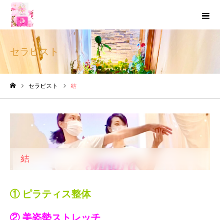
セラピスト
セラピスト
結
ホーム
結
① ピラティス整体
② 美姿勢ストレッチ