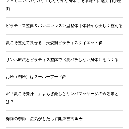
フェミニン≠ガリガリ？しなやかな身体こそ本能的に魅力的な理
由
ピラティス整体＆バレエレッスン型整体｜体幹から美しく整える
夏こそ整えて痩せる！美姿勢ピラティスダイエット🩰
リンパ療法とピラティス整体で《夏バテしない身体》をつくる
お米（籾米）はスーパーフード🌾
🌿『夏こそ発汗！』よもぎ蒸しとリンパマッサージのＷ効果と
は？
梅雨の季節｜湿気がもたらす健康被害🐌🌧️